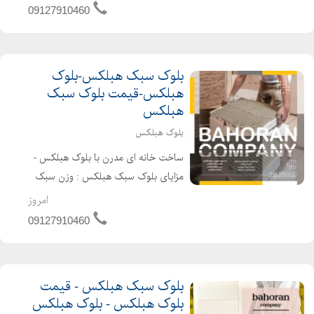
در ساختمان سازی ، افزایش مقاومت
09127910460
کلی ساختمان در برابر زلزله است. در واقع
بلوک های سبک هبلکس ...
بلوک سبک هبلکس-بلوک
هبلکس-قیمت بلوک سبک
هبلکس
بلوک هبلکس
ساخت خانه ای مدرن با بلوک هبلکس -
مزایای بلوک سبک هبلکس : وزن سبک
عایق صوت عایق رطوبت حذف گچ خاک
امروز
سهولت در اجرا حمل و نقل آسان سرعت
09127910460
اجرای بالا عایق سرما و گرما مقاوم در برابر
زلزله...
بلوک سبک هبلکس - قیمت
بلوک هبلکس - بلوک هبلکس