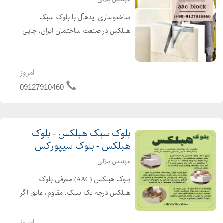
ساختوسازی ایدهآل با بلوک سبک
هبلکس در صنعت ساختمان ایران، جایی
که زلزله و شرایط اقلیمی متنوع چالشهای
جدی ایجاد میکنند، بلوک سبک هبلکس
بلوارا راهحلی مطمئن برای ساختوسازی
امروز
ایمن، سریع و اقتصادی ...
09127910460
بلوک سبک هبلکس - بلوک
هبلکس - بلوک سیپورکس
مهندس بلالی
بلوک هبلکس (AAC) معرفی بلوک
هبلکس درجه یک سبک، مقاوم، عایق اگر
به دنبال مصالحی هستید که هم سرعت
ساخت شما را چندبرابر کند و هم کیفیت
امروز