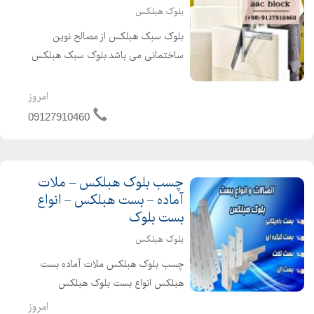
بلوک هبلکس
بلوک سبک هبلکس از مصالح نوین
ساختمانی می باشد.بلوک سبک هبلکس
مزایای بسیاری از جمله : مقاومت بالا ،
مقرون به صرفه بودن ، عایق سرما و گرما ،
امروز
مقاوم در برابر زلزله ، سرعت اجرای بالا ،
09127910460
سهولت در اجرا و.....
چسب بلوک هبلکس – ملات
آماده – بست هبلکس – انواع
بست بلوک
بلوک هبلکس
چسب بلوک هبلکس ملات آماده بست
هبلکس انواع بست بلوک هبلکس
بلوکهای گازی یا هبلکس، نوعی بلوک
امروز