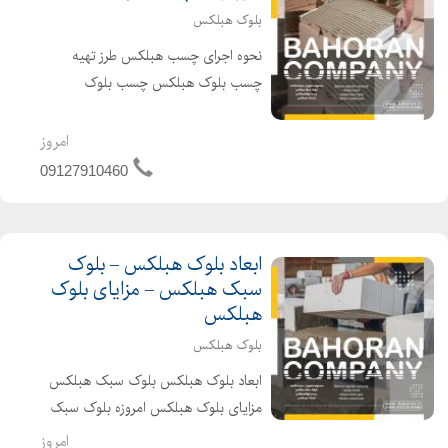
بلوک هبلکس
نحوه اجرای چسب هبلکس طرز تهیه
چسب بلوک هبلکس چسب بلوک
هبلکس یک محصول کاملا مناسب و با
دوام در چسباندن بلوکهای هبلکس به
امروز
شمار میآید. از این رو توجه به نحوه عمل
09127910460
آوری چسب هبلکس میتواند قدرت
چسبند...
ابعاد بلوک هبلکس – بلوک
سبک هبلکس – مزایای بلوک
هبلکس
بلوک هبلکس
ابعاد بلوک هبلکس بلوک سبک هبلکس
مزایای بلوک هبلکس امروزه بلوک سبک
هبلکس ، یکی از پرکاربردترین مصالح
امروز