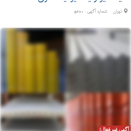
تهران
شماره آگهی :
5260
آگهی غیر فعال!