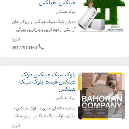
هبلکس -هبلکس
بلوک هبلکس
معرفی بلوک سبک هبلکس و ویژگی های
آن یکی از مهم ترین و بارزترین ویژگی
های استفاده از بلوک های سبک هبلکس
امروز
در ساختمان سازی ، افزایش مقاومت
09127910460
کلی ساختمان در برابر زلزله است. در واقع
بلوک های سبک هبلکس ...
بلوک سبک هبلکس-بلوک
هبلکس-قیمت بلوک سبک
هبلکس
بلوک هبلکس
ساخت خانه ای مدرن با بلوک هبلکس -
مزایای بلوک سبک هبلکس : وزن سبک
عایق صوت عایق رطوبت حذف گچ خاک
امروز