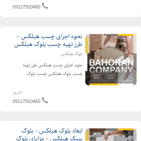
هستند که کاربرد اصلی آنها در عایق کاری
09127910460
می باشد.بلوک هبلکس معمولا در بیرون
و داخل ساختمان ها ا...
نحوه اجرای چسب هبلکس –
طرز تهیه چسب بلوک هبلکس
بلوک هبلکس
نحوه اجرای چسب هبلکس طرز تهیه
چسب بلوک هبلکس چسب بلوک
هبلکس یک محصول کاملا مناسب و با
دوام در چسباندن بلوکهای هبلکس به
امروز
شمار میآید. از این رو توجه به نحوه عمل
09127910460
آوری چسب هبلکس میتواند قدرت
چسبند...
ابعاد بلوک هبلکس – بلوک
سبک هبلکس – مزایای بلوک