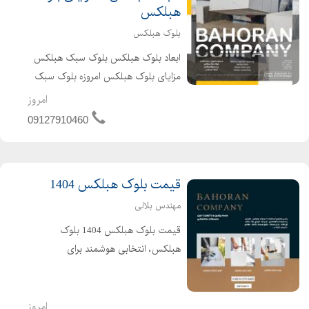
هبلکس
بلوک هبلکس
ابعاد بلوک هبلکس بلوک سبک هبلکس
مزایای بلوک هبلکس امروزه بلوک سبک
هبلکس ، یکی از پرکاربردترین مصالح
امروز
ساختمانی نوین ، در دیوارچینی است.
09127910460
این مصالح ساختمانی کم وزن ، با
استفاده از تکنولوژی روز ت...
قیمت بلوک هبلکس 1404
مهندس بلالی
قیمت بلوک هبلکس 1404 بلوک
هبلکس، انتخابی هوشمند برای
ساختوساز مدرن بلوک سبک هبلکس
(AAC)، نسل جدید مصالح ساختمانی
است که با فناوری نوین تولید میشود.
امروز