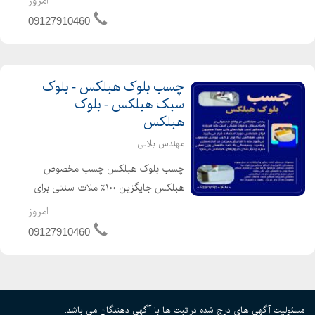
امروز
و سیمانی، در زلزله خطرناکترین قسمت
09127910460
بنا هستند. بهترین راه حل، استفاده از
بلوک هبل...
چسب بلوک هبلکس - بلوک
سبک هبلکس - بلوک
هبلکس
مهندس بلالی
چسب بلوک هبلکس چسب مخصوص
هبلکس جایگزین ۱۰۰٪ ملات سنتی برای
دیوارچینی بلوک هبلکس، هرگز از ملات
امروز
ماسه سیمان یا گچ استفاده نکنید! این
09127910460
کار نه تنها چسبندگی مناسبی ایجاد
نمیکند، بلکه خاصیت عایقی ...
مسئولیت آگهی های درج شده در ثبت ها با آگهی دهندگان می باشد.