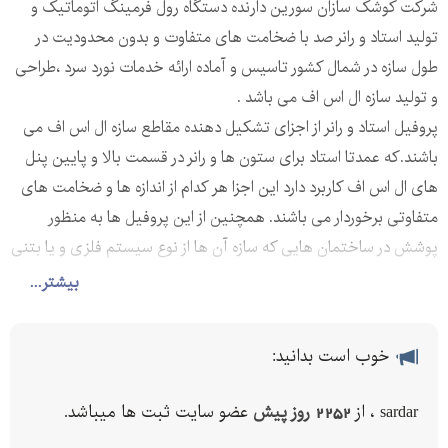
شرکت کوشک سازان سورین دارنده دستگاه رول فرمینگ اتوماتیک و
تولید استاد و رانر صد با ضخامت های متفاوت و بدون محدودیت در
طول سازه در شمال کشور تاسیس و آماده ارائه خدمات نورد سرد ،طراحی
و تولید سازه ال اس اف می باشد .
پروفیل استاد و رانر از اجزای تشکیل دهنده مقاطع سازه ال اس اف می
باشند.که عمدتا استاد برای ستون ها و رانر در قسمت بالا و پایین پنل
های ال اس اف کاربرد دارد این اجزا هر کدام از اندازه ها و ضخامت های
متفاوتی برخوردار می باشند. همچنین از این پروفیل ها به منظور
پوشش در ساختمان هایی که سازه آن ها از نوع سیستم فلزی و یا بتنی
می باشد و با سیستم درای وال و یا دیوار خشک کار شده نیز استفاده می
بیشتر...
شود. این پروفیل ها به دسته های مختلفی تقسیم بندی می شوند که
از جمله آن ها می توان به موارد زیراشاره کرد.
خوب است بدانید:
سازه رانر – پروفیلU
این نوع از سازه ها به صورت افقی و در بالا و پایین استادها قرار می
sardar ، از
2252 روز پیش
عضو سایت ثبت ها میباشد.
گیرند و به عنوان ریل های محل حرکت و جابه جایی استاد ها(ستون)