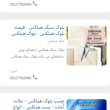
سهولت در اجرا حمل و نقل آسان سرعت
09127910460
اجرای بالا عایق سرما و گرما مقاوم در برابر
زلزله...
بلوک سبک هبلکس - قیمت
بلوک هبلکس - بلوک هبلکس
بلوک هبلکس
بلوک سبک هبلکس از مصالح نوین
ساختمانی می باشد.بلوک سبک هبلکس
مزایای بسیاری از جمله : مقاومت بالا ،
مقرون به صرفه بودن ، عایق سرما و گرما ،
امروز
مقاوم در برابر زلزله ، سرعت اجرای بالا ،
09127910460
سهولت در اجرا و.....
چسب بلوک هبلکس – ملات
آماده – بست هبلکس – انواع