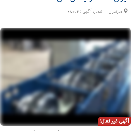
مازندران
شماره آگهی :
28062
آگهی غیر فعال!