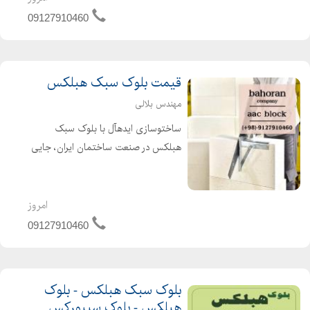
این محصول با ترکیب علمی و دقیق مواد
09127910460
اولیه، س...
قیمت بلوک سبک هبلکس
مهندس بلالی
ساختوسازی ایدهآل با بلوک سبک
هبلکس در صنعت ساختمان ایران، جایی
که زلزله و شرایط اقلیمی متنوع چالشهای
جدی ایجاد میکنند، بلوک سبک هبلکس
بلوارا راهحلی مطمئن برای ساختوسازی
امروز
ایمن، سریع و اقتصادی ...
09127910460
بلوک سبک هبلکس - بلوک
هبلکس - بلوک سیپورکس