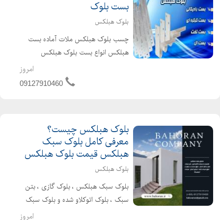
بست بلوک
بلوک هبلکس
چسب بلوک هبلکس ملات آماده بست
هبلکس انواع بست بلوک هبلکس
بلوکهای گازی یا هبلکس، نوعی بلوک
امروز
بتن سبک هستند که با ویژگیهای منحصر
09127910460
به فردی که دارند، کاربرد وسیعی در
سازههای گوناگون پیدا کردهان...
بلوک هبلکس چیست؟
معرفی کامل بلوک سبک
هبلکس قیمت بلوک هبلکس
بلوک هبلکس
بلوک سبک هبلکس ، بلوک گازی ، بتن
سبک ، بلوک اتوکلاو شده و بلوک سبک
aac، از بهترین مصالح نوین ساختمانی
امروز