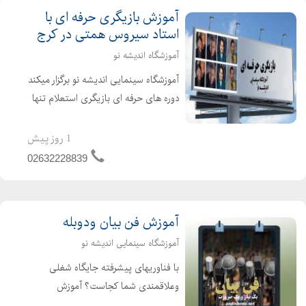
آموزش بازیگری حرفه ای با
استاد سیروس همتی در کرج
آموزشگاه اندیشه نو
آموزشگاه سینمایی اندیشه نو برگزار میکند
دوره های حرفه ای بازیگری استعلام تنها
آموزشگاه با سابقه کرج را از ما بخواهید
21 سال سابقه درخشان فعالیت در حوزه
1 روز پیش
هنر و سینما آموزشی تخصصی با مجرب
02632228839
ترین اسا...
آموزش فن بیان ودوبله
آموزشگاه سینمایی اندیشه نو
با فناوریهای پیشرفته جایگاه شغلی
وعلاقمندی شما کجاست؟ آموزش
صداپیشگی و هنر دوبله یکی ازجذاب