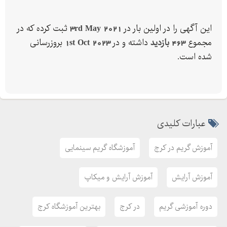
*****
سایت :
این آگهی را در اولین بار در
3rd May 2021
ثبت کرده که در
مجموع
463 بازدید
داشته و در
1st Oct 2023
بروزرسانی
اینستاگرام :andisheno.karaj
شده است.
کانال تلگرام: @andisheno
آموزش چهره پردازی- چهره آرایی-گریم-با جدیدترین روشها-
زیرنظربهترین آموزشگاه کرج
آموزش گریم سینمایی- میکاپ عروس-آرایش وخودآرایی-با جدیدترین
عبارات کلیدی
روشها-زیرنظربهترین آموزشگاه کرج
آموزش گریم سینمایی- میکاپ عروس-آرایش وخودآرایی-بابهترین
آموزش گریم در کرج
آموزشگاه گریم سینمایی
میکاپ آرتیست کرج
آموزش آرایش
آموزش آرایش و میکاپ
دوره آموزشی گریم
در کرج
بهترین آموزشگاه کرج