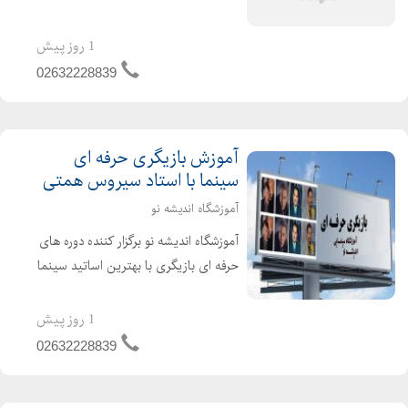
تحول فردی است که مجموعهای از
تواناییها و مهارتهای هنری، ارتباطی و
1 روز پیش
انسانی را در هنرجو شکل میدهد. با توجه
02632228839
به علاقهتان به رویکرد کاربر...
آموزش بازیگری حرفه ای
سینما با استاد سیروس همتی
آموزشگاه اندیشه نو
آموزشگاه اندیشه نو برگزار کننده دوره های
حرفه ای بازیگری با بهترین اساتید سینما
استاد سیروس همتی ، مسعود آب پرور ،
علی برجی اینجا در اندیشه نو شما کامل و
1 روز پیش
جامع ترین دوره بازیگری را آموزش
02632228839
میبیند ...