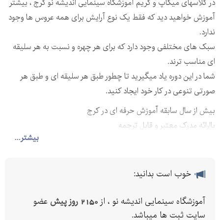
در کلاسهای میکاپ و گریم آموزشگاه سینمایی اندیشه نو کرج ، بیشتر
آموزش خواهید دید که فقط یک نوع آرایش برای همه عروس ها وجود
ندارد.
سبک های مختلفی وجود دارد که برای هر چهره و نسبت به هر سلیقه
ای مناسب ترند.
شما در این دوره یاد میگیرید تا چطور طبق هر سلیقه ای و طبق هر
صورتی تنوعی در کار خود ایجاد کنید.
بیش از سال سابقه آموزش حرفه ای در کرج
باارائه مدرک معتبر و قابل ترجمه
بیشتر...
همین الان با ما تماس بگیرید و اسمتونو برای کلاس رزرو کنید
پل ارتباطی ما و شما:
آدرس : کرج ،بلوار طالقانی شمالی .نرسیده به پل آزادگان،خیابان
خوب است بدانید:
بخشداری، جنب داروخانه مریم ، طبقه اول
تلفن :
آموزشگاه سینمایی اندیشه نو ، از
2150 روز پیش
عضو
موبایل :
سایت ثبت ها میباشد.