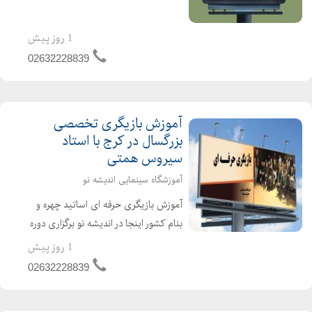
ترین رشته های سینما وتلوزیون ویژه
نوجوانان وبزرگسالان کاملاعملی وکارگاهی
1 روز پیش
باانجام پروژه های پایا...
02632228839
آموزش بازیگری تخصصی
بزرگسال در کرج با استاد
سیروس همتی
آموزشگاه سینمایی اندیشه نو
آموزش بازیگری حرفه ای اساتید چهره و
بنام کشور اینجا در اندیشه نو برگزاری دوره
های بلند مدت وتخصصی آموزش فن
1 روز پیش
بیان و زبان بدن آموزش نمایشنامه
02632228839
خوانی بدن و حرکت بازیگر بازیگری جلوی
دوربین ...