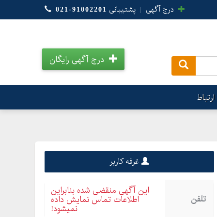
درج آگهی
|
پشتیبانی
021-91002201
درج آگهی رایگان
.
ارتباط
غرفه کاربر
این آگهی منقضی شده بنابراین
تلفن
اطلاعات تماس نمایش داده
نمیشود!