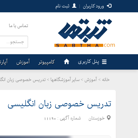
ورود کاربران
|
ثبت نام
تماس با ما
پنل کاربری
کامپیوتر
آموزش
آپار
خانه >
آموزش
>
سایر آموزشگاهها > تدریس خصوصی زبان انگ
تدریس خصوصی زبان انگلیسی
خوزستان
شماره آگهی :
11190