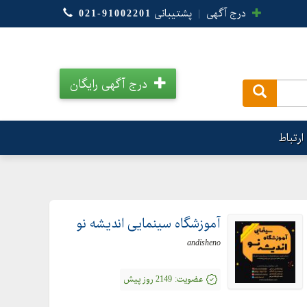
درج آگهی
|
پشتیبانی
021-91002201
درج آگهی رایگان
.
ارتباط
آموزشگاه سینمایی اندیشه نو
andisheno
عضویت:
2149 روز پیش