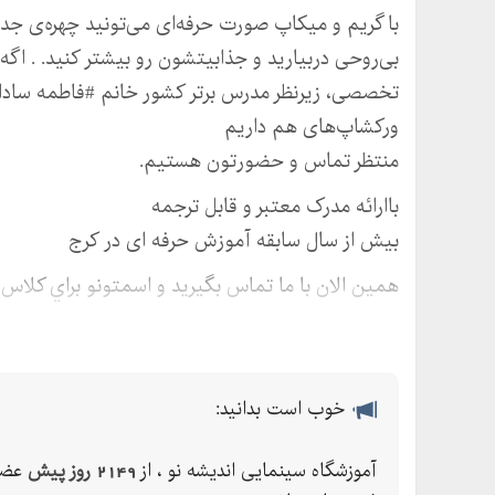
با گریم و میکاپ صورت حرفه‌ای می‌تونید چهره‌ی ج
بی‌روحی دربیارید و جذابیتشون رو بیشتر کنید. . ا
تخصصی، زیرنظر مدرس برتر کشور خانم #فاطمه سادات 
ورکشاپ‌های هم داریم
منتظر تماس و حضورتون هستیم.
باارائه مدرک معتبر و قابل ترجمه
بيش از سال سابقه آموزش حرفه ای در کرج
همين الان با ما تماس بگيريد و اسمتونو براي کلاس 
پل ارتباطي ما و شما:
آدرس : کرج ،بلوار طالقانی شمالي .نرسيده به پل آزا
تلفن :
خوب است بدانید:
موبايل :
*****
آموزشگاه سینمایی اندیشه نو ، از
2149 روز پیش
عضو