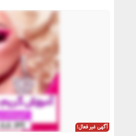
آگهی غیر فعال!