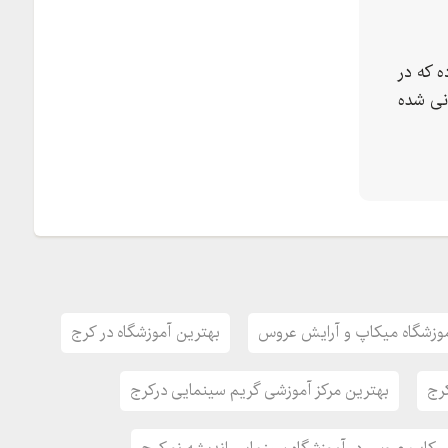
 که در
نی شده
ربزنيد.
ور اساتيد مشهور و حرفه ای
ين شغل بسيار مهم است .
ه فردي جذاب در کار خود تبديل شويد بطوريکه مشتريان
ي فن بيان ، سخنوري و اعتماد به نفس آموزشگاه
وزشگاه میکاپ و آرایش عروس
بهترین آموزشگاه در کرج
کرج
بهترین مرکز آموزشی گریم سینمایی درکرج