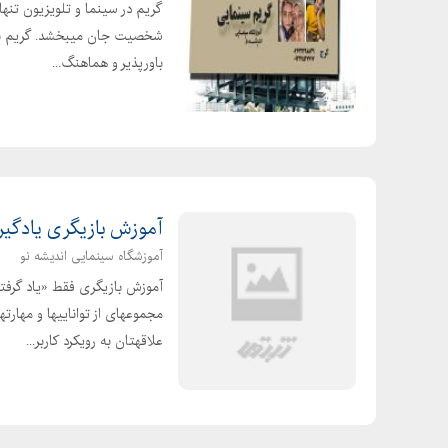
گریم در سینما و تلویزیون تنه
ميکاپ حرفه اي عروس
شخصیت جان میبخشد. گریم به ب
پير و يا جوان تر کردن چهره
باورپذیر و هماهنگ...
قبل و بعد آرایش
جوان کردن با بنديلک
متقارن سازي و قرينه سازي چهره
گريم فانتزي و گريم سه بعدي
گریم و میکاپ هالوین
آموزش بازیگری یادگی
گريم فانتزي ، دلقک ، فضايي
آموزشگاه سینمایی اندیشه نو
قالب گيري و ساخت ماسک
آموزش بازیگری فقط «یاد گرف
مقدماتي تا تخصصي
مجموعهای از تواناییها و مهارت
تيپ‌سازي و شخصيت‌پردازي
علاقهتان به رویکرد کاربر...
متعادل سازي و کانتورينگ
تکنيک چرب، خشک، استخري
تکنيک هاي گريم تخصصي عروس و داماد