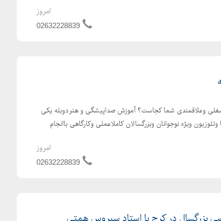
امروز
02632228839
 شغلی وعلاقمندی شما کجاست؟ آموزش صداپیشگی و هنر دوبله یکی
تلوزیون ویژه نوجوانان وبزرگسالان کاملاعملی وکارگاهی باانجام
امروز
02632228839
 بزرگسال در کرج با استاد سیروس همتی