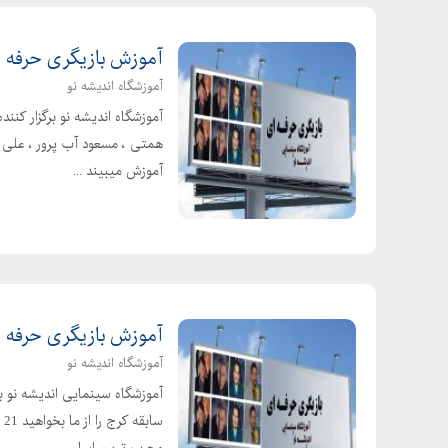
گريم عروس گريم داماد
آرايش براي عروس
آموزش بازیگری حرفه ا
سايه براي عروس
آموزشگاه اندیشه نو
طراحي و هاشور ابرو
آموزشگاه اندیشه نو برگزار کنن
طرز کشيدن انواع ابرو و خط چشم
همتی ، مسعود آب پرور ، علی بر
جوان شدن به وسيله ي سايه کاري
آموزش میبیند ...
ليفتينگ
جلوه هاي ويژه گريم اسپشيال افکت
گريم اسپشيال افکت FX
بافت انواع مو ريش سبيل، ابرو کلاه گيس و پروک
بافت سبيل يا ريش
آموزش بازیگری حرفه ا
ساخت پروتز مو
آموزشگاه اندیشه نو
چهره آرايي و چهره پردازي
آموزشگاه سینمایی اندیشه نو بر
نامتعادل سازي براي گريم ترسناک و زشت و گريه
سا