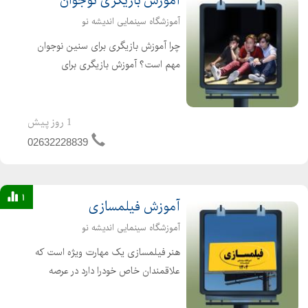
آموزش بازیگری نوجوان
آموزشگاه سینمایی اندیشه نو
چرا آموزش بازیگری برای سنین نوجوان
مهم است؟ آموزش بازیگری برای
نوجوانان از جنبه های مختلف حائز
اهمیت است ومی تواند تاثیرات مثبتی را
بر رشد فردی واجتماعی آنها بگذارد، این
1 روز پیش
آموزشها علاوه بر یادگیری م...
02632228839
1
آموزش فیلمسازی
آموزشگاه سینمایی اندیشه نو
هنر فیلمسازی یک مهارت ویژه است که
علاقمندان خاص خودرا دارد در عرصه
فناوریهای امروز فیلمسازی کاربرد های
مختلف دارد از هنر داستانگویی در فیلم تا