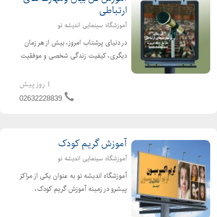
ارتباطی
آموزشگاه سینمایی اندیشه نو
در دنیای پرشتاب امروز، بیش از هر زمان
دیگری، کیفیت زندگی شخصی و موفقیت
در مسیر شغلی ما به یک توانایی کلیدی
گره خورده است: فن بیان و مهارتهای
1 روز پیش
ارتباطی. این تنها به معنای خوب حرف
02632228839
زدن نیست؛ بلکه هنر ش...
آموزش گریم کودک
آموزشگاه سینمایی اندیشه نو
آموزشگاه اندیشه نو به عنوان یکی از مراکز
پیشرو در زمینه آموزش گریم کودک،
دورههای متنوع و جالبی تحت عنوان
فیس پینتینگ را ارائه میدهد. در این