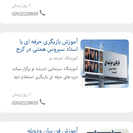
علی برجی اینجا در اندیشه نو شما کامل و
1 روز پیش
جامع ترین دوره بازیگری را آموزش
02632228839
میبیند ...
آموزش بازیگری حرفه ای با
استاد سیروس همتی در کرج
آموزشگاه اندیشه نو
آموزشگاه سینمایی اندیشه نو برگزار میکند
دوره های حرفه ای بازیگری استعلام تنها
آموزشگاه با سابقه کرج را از ما بخواهید
21 سال سابقه درخشان فعالیت در حوزه
1 روز پیش
هنر و سینما آموزشی تخصصی با مجرب
02632228839
ترین اسا...
آموزش فن بیان ودوبله