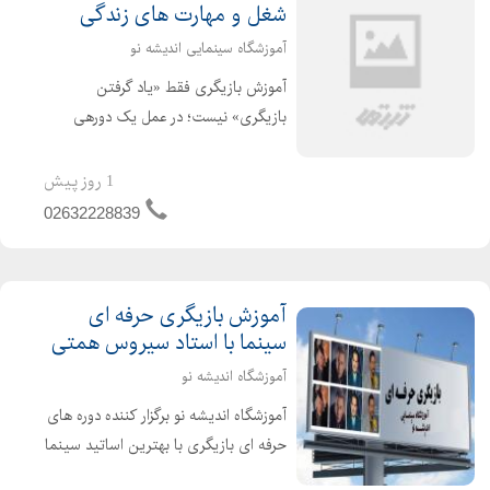
شغل و مهارت های زندگی
آموزشگاه سینمایی اندیشه نو
آموزش بازیگری فقط «یاد گرفتن
بازیگری» نیست؛ در عمل یک دورهی
تحول فردی است که مجموعهای از
تواناییها و مهارتهای هنری، ارتباطی و
1 روز پیش
انسانی را در هنرجو شکل میدهد. با توجه
02632228839
به علاقهتان به رویکرد کاربر...
آموزش بازیگری حرفه ای
سینما با استاد سیروس همتی
آموزشگاه اندیشه نو
آموزشگاه اندیشه نو برگزار کننده دوره های
حرفه ای بازیگری با بهترین اساتید سینما
استاد سیروس همتی ، مسعود آب پرور ،