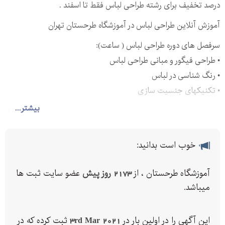
درصد تخفیف برای رشته طراحی لباس فقط تا اسفند .
آموزش آنلاین طراحی لباس در آموزشگاه طرحستان تهران
سرفصل های دوره طراحی لباس ( ساعت):
• طراحی فیگور و مبانی طراحی لباس
• رنگ شناسی در لباس
• تکنیکهای جنسیت سازی
• سبک شناسی
بیشتر...
• خلاقیت
• طراحی لباس با رایانه
خوب است بدانید:
چرا طراحی لباس در طرحستان:
• ارائه مدرک معتبر
آموزشگاه طرحستان ، از
2173 روز پیش
عضو سایت ثبت ها
• دارای اساتید مجرب و حرفه ای از تهران
میباشد.
• امکان ارسال فایل کلاسهای ضبط شده به هنرجویان
• پشتیبانی از طریق واتساپ و تلگرام
این آگهی را در اولین بار در
3rd Mar 2021
ثبت کرده که در