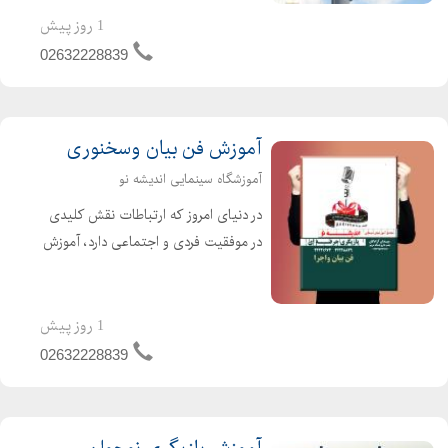
دورههای آموزشی، شما به صورت عملی و
1 روز پیش
جذاب با جدیدترین و ...
02632228839
آموزش فن بیان وسخنوری
آموزشگاه سینمایی اندیشه نو
در دنیای امروز که ارتباطات نقش کلیدی
در موفقیت فردی و اجتماعی دارد، آموزش
فن بیان به کودکان و نوجوانان دیگر یک
گزینه لوکس نیست، بلکه ضرورتی
اجتنابناپذیر است. توانایی ابراز وجود، دفاع
1 روز پیش
از حق و حقوق ...
02632228839