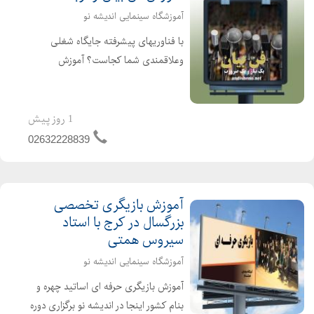
آموزشگاه سینمایی اندیشه نو
با فناوریهای پیشرفته جایگاه شغلی
وعلاقمندی شما کجاست؟ آموزش
صداپیشگی و هنر دوبله یکی ازجذاب
ترین رشته های سینما وتلوزیون ویژه
نوجوانان وبزرگسالان کاملاعملی وکارگاهی
1 روز پیش
باانجام پروژه های پایا...
02632228839
آموزش بازیگری تخصصی
بزرگسال در کرج با استاد
سیروس همتی
آموزشگاه سینمایی اندیشه نو
آموزش بازیگری حرفه ای اساتید چهره و
بنام کشور اینجا در اندیشه نو برگزاری دوره