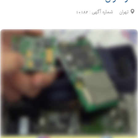
تهران
شماره آگهی :
10182