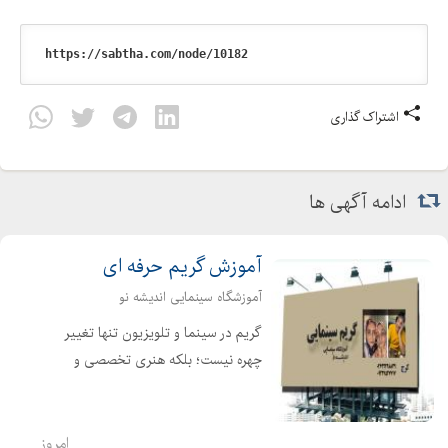
اشتراک گذاری
ادامه آگهی ها
آموزش گریم حرفه ای
آموزشگاه سینمایی اندیشه نو
گریم در سینما و تلویزیون تنها تغییر
چهره نیست؛ بلکه هنری تخصصی و
مهارتی خلاقانه است که به شخصیت
جان میبخشد. گریم به بازیگر کمک
میکند از ظاهر شخصی خود فراتر برود و به
امروز