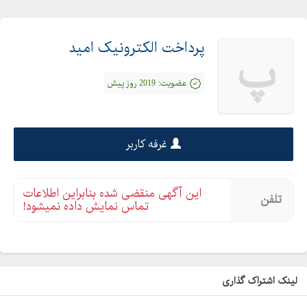
روش ارایه :آموزش کاملا عملی –حضوری
پشتیبانی پس از آموزش: از طریق گروه و کانال تلگرامی
جهت پیش ثبت نام ورزرو دوره اقدام نمایید.
پرداخت الکترونیک امید
پ
مرکز آموزشهای تخصصی امید
عضویت:
2019 روز پیش
تلفن کارشناسی آموزش: .
واتس آپ :
تلگرام : kartkhan_POS_ATM
غرفه کاربر
اینستاگرام: omidepay
ایمیل : Omidegroup@gmail.com
این آگهی منقضی شده بنابراین اطلاعات
تلفن
تماس نمایش داده نمیشود!
لینک اشتراک گذاری