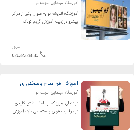
آموزشگاه سینمایی اندیشه نو
آموزشگاه اندیشه نو به عنوان یکی از مراکز
پیشرو در زمینه آموزش گریم کودک،
دورههای متنوع و جالبی تحت عنوان
فیس پینتینگ را ارائه میدهد. در این
دورههای آموزشی، شما به صورت عملی و
امروز
جذاب با جدیدترین و ...
02632228839
آموزش فن بیان وسخنوری
آموزشگاه سینمایی اندیشه نو
در دنیای امروز که ارتباطات نقش کلیدی
در موفقیت فردی و اجتماعی دارد، آموزش
فن بیان به کودکان و نوجوانان دیگر یک
گزینه لوکس نیست، بلکه ضرورتی