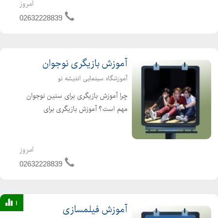
اجتنابناپذیر است. توانایی ابراز وجود، دفاع
امروز
از حق و حقوق ...
02632228839
آموزش بازیگری نوجوان
آموزشگاه سینمایی اندیشه نو
چرا آموزش بازیگری برای سنین نوجوان
مهم است؟ آموزش بازیگری برای
نوجوانان از جنبه های مختلف حائز
اهمیت است ومی تواند تاثیرات مثبتی را
بر رشد فردی واجتماعی آنها بگذارد، این
امروز
آموزشها علاوه بر یادگیری م...
02632228839
1
آموزش فیلمسازی