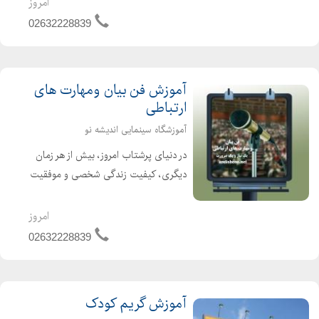
امروز
مکالمات رو مره، جلسات کاری، و حتی
02632228839
روابط شخصی اهمیت فراوان...
آموزش فن بیان ومهارت های
ارتباطی
آموزشگاه سینمایی اندیشه نو
در دنیای پرشتاب امروز، بیش از هر زمان
دیگری، کیفیت زندگی شخصی و موفقیت
در مسیر شغلی ما به یک توانایی کلیدی
گره خورده است: فن بیان و مهارتهای
امروز
ارتباطی. این تنها به معنای خوب حرف
02632228839
زدن نیست؛ بلکه هنر ش...
آموزش گریم کودک