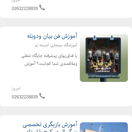
هنر و سینما آموزشی تخصصی با مجرب
02632228839
ترین اسا...
آموزش فن بیان ودوبله
آموزشگاه سینمایی اندیشه نو
با فناوریهای پیشرفته جایگاه شغلی
وعلاقمندی شما کجاست؟ آموزش
صداپیشگی و هنر دوبله یکی ازجذاب
ترین رشته های سینما وتلوزیون ویژه
نوجوانان وبزرگسالان کاملاعملی وکارگاهی
امروز
باانجام پروژه های پایا...
02632228839
آموزش بازیگری تخصصی
بزرگسال در کرج با استاد