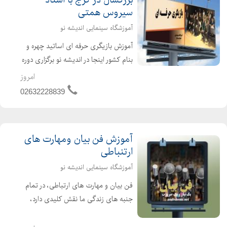
سیروس همتی
آموزشگاه سینمایی اندیشه نو
آموزش بازیگری حرفه ای اساتید چهره و
بنام کشور اینجا در اندیشه نو برگزاری دوره
های بلند مدت وتخصصی آموزش فن
امروز
بیان و زبان بدن آموزش نمایشنامه
02632228839
خوانی بدن و حرکت بازیگر بازیگری جلوی
دوربین ...
آموزش فن بیان ومهارت های
ارتنباطی
آموزشگاه سینمایی اندیشه نو
فن بیان و مهارت های ارتباطی، در تمام
جنبه های زندگی ما نقش کلیدی دارد،
هدف از فن بیان تنها به سخنرانیه ای
بزرگ وحرفه ای ختم نمی شود بلکه در