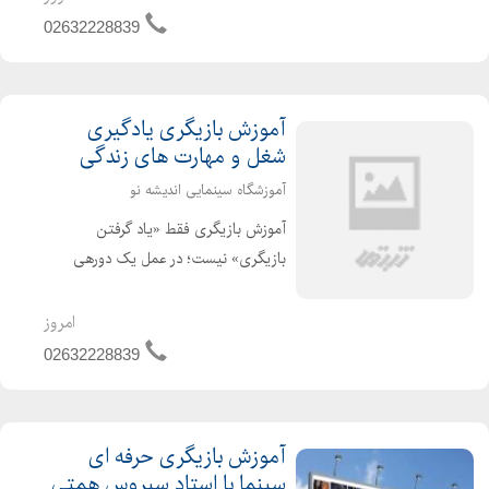
وجودی تازه، باورپذیر و هماهنگ...
02632228839
آموزش بازیگری یادگیری
شغل و مهارت های زندگی
آموزشگاه سینمایی اندیشه نو
آموزش بازیگری فقط «یاد گرفتن
بازیگری» نیست؛ در عمل یک دورهی
تحول فردی است که مجموعهای از
تواناییها و مهارتهای هنری، ارتباطی و
امروز
انسانی را در هنرجو شکل میدهد. با توجه
02632228839
به علاقهتان به رویکرد کاربر...
آموزش بازیگری حرفه ای
سینما با استاد سیروس همتی