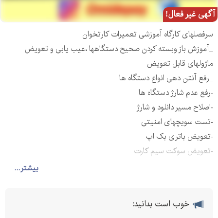
آگهی غیر فعال!
سرفصلهای کارگاه آموزشی تعمیرات کارتخوان
_آموزش باز وبسته کردن صحیح دستگاهها ،عیب یابی و تعویض
ماژولهای قابل تعویض
_رفع آنتن دهی انواع دستگاه ها
-رفع عدم شارژ دستگاه ها
-اصلاح مسیر دانلود و شارژ
-تست سویچهای امنیتی
-تعویض باتری بک اپ
-تعویض سوکت سیم کارت
-مونیتور زدن اس (رفع سفیدی مانیتور)
بیشتر...
-رفع ریبوت و و
-رفع تمپر دستگاهها وریفون ___
خوب است بدانید:
-رفع تمپر دستگاههای سری پکس __