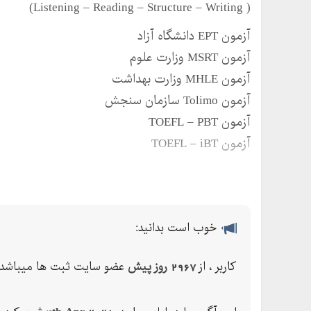
( Listening – Reading – Structure – Writing)
آزمون EPT دانشگاه آزاد
آزمون MSRT وزارت علوم
آزمون MHLE وزارت بهداشت
آزمون Tolimo سازمان سنجش
آزمون TOEFL – PBT
آزمون TOEFL – iBT
به صورت خصوصی و نیمه خصوصی در (منزل شما) یا (م
خوب است بدانید:
کاربر ، از
2967 روز پیش
عضو سایت ثبت ها میباشد.