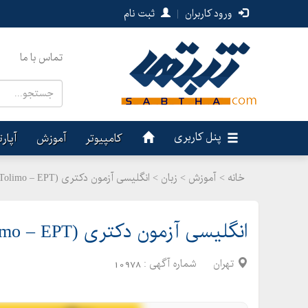
ورود کاربران
|
ثبت نام
تماس با ما
پنل کاربری
کامپیوتر
آموزش
آپار
خانه >
آموزش
>
زبان > انگلیسی آزمون دکتری (MHLE – MSRT – Tolimo – EPT)
انگلیسی آزمون دکتری (MHLE – MSRT – Tolimo – EPT)
تهران
شماره آگهی :
10978