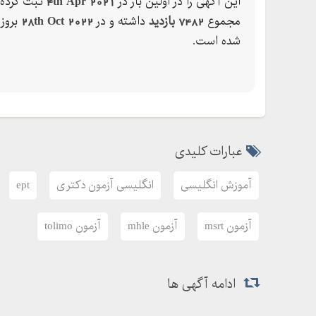
این آگهی را در اولین بار در
4th Apr 2021
ثبت کرده 
مجموع
7482 بازدید
داشته و در
28th Oct 2022
بروز
شده است.
عبارات کلیدی
آموزش انگلیسی
انگلیسی آزمون دکتری
ept
آزمون msrt
آزمون mhle
آزمون tolimo
ادامه آگهی ها