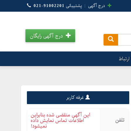
درج آگهی
|
پشتیبانی
021-91002201
درج آگهی رایگان
.
ارتباط
غرفه کاربر
این آگهی منقضی شده بنابراین
تلفن
اطلاعات تماس نمایش داده
نمیشود!