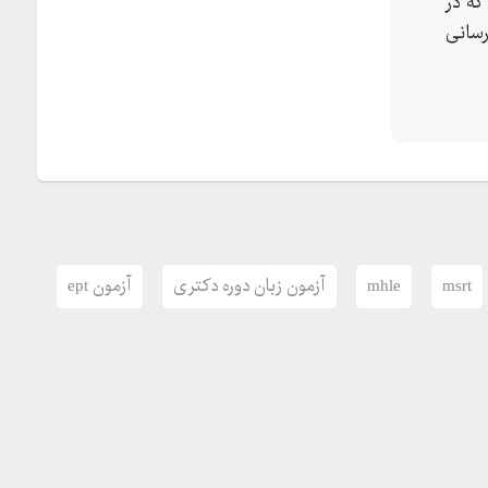
که در
رسانی
msrt
mhle
آزمون زبان دوره دکتری
آزمون ept