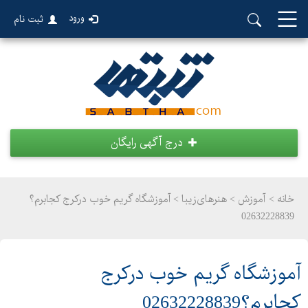
ورود
ثبت نام
درج آگهی رایگان
خانه >
آموزش
>
هنرهای‌زیبا > آموزشگاه گریم خوب درکرج کجابرم؟
02632228839
آموزشگاه گریم خوب درکرج
کجابرم؟02632228839