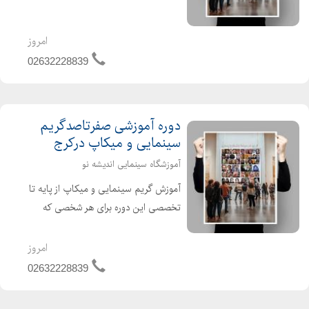
است که به شما نحوه انجام انواع گریم
های سینمایی و میکاپ (فیلم، تلویزیون،
عکاسی، تئاتر و غیره) را آموزش می دهد.
امروز
آموزش تخصصی...
02632228839
دوره آموزشی صفرتاصدگریم
سینمایی و میکاپ درکرج
آموزشگاه سینمایی اندیشه نو
آموزش گریم سینمایی و میکاپ از پایه تا
تخصصی این دوره برای هر شخصی که
علاقه مند به کار درزمینه گریم های
سینمایی اسپشیال افکت SFX و یا
امروز
اشخاصی که علاقه مند هستند به یک
02632228839
میکاپ آرتیست حرفه ای تبد...