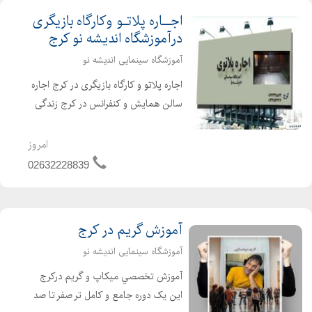
اجــاره پلاتـو وکارگاه بازیگری
درآموزشگاه اندیشه نو کرج
آموزشگاه سینمایی اندیشه نو
اجاره پلاتو و کارگاه بازیگری در کرج اجاره
سالن همایش و کنفرانس در کرج زندگی
بدون هنر ، روح و معنایی ندارد پلاتوی
بازیگری به چه جایی گفته میشود؟ برای
امروز
تهیه و تولید یک اثر هنری مثل تئاتر و
02632228839
نما...
آموزش گریم در کرج
آموزشگاه سینمایی اندیشه نو
آموزش تخصصي ميکاپ و گريم درکرج
این یک دوره جامع و کامل تر صفر تا صد