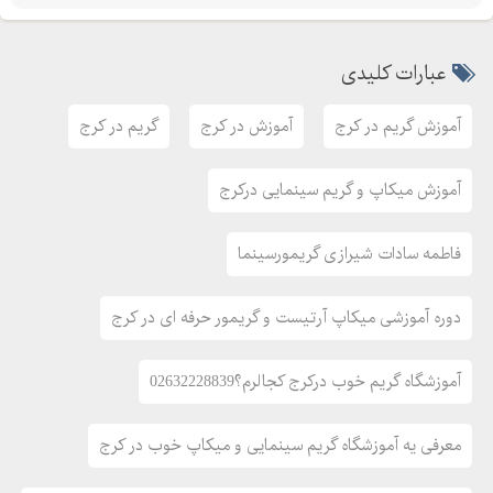
بخشداری، جنب داروخانه مريم ، طبقه اول
تلفن :
موبايل :
عبارات کلیدی
*****
آموزش گریم در کرج
آموزش در کرج
گریم در کرج
سايت :
اينستاگرام :andisheno.karaj
آموزش میکاپ و گریم سینمایی درکرج
کانال تلگرام: @andisheno
****
فاطمه سادات شیرازی گریمورسینما
براي آشنايی بيشتر با مجموعه ما به آدرس سايتمون سربزنيد. یا
بصورت حضوری به آموزشگاه مراجعه بفرمایید.
دوره آموزشی میکاپ آرتیست و گریمور حرفه ای در کرج
آموزش آکادميک و کسب مهارت هاي آرايشگری با حضور اساتيد
آموزشگاه گریم خوب درکرج کجالرم؟02632228839
مشهور و حرفه ای
**********
معرفی یه آموزشگاه گریم سینمایی و میکاپ خوب در کرج
آموزشگاه سينمايي انديشه نو