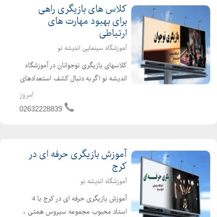
کلاس های بازیگری راهی
جوان کردن با بنديلک
برای بهبود مهارت های
متقارن سازي و قرينه سازي چهره
ارتباطی
گريم فانتزي و گريم سه بعدي
آموزشگاه سینمایی اندیشه نو
گریم و میکاپ هالوین
کلاسهای بازیگری نوجوانان در آموزشگاه
گريم فانتزي ، دلقک ، فضايي
اندیشه نو اگر به دنبال کشف استعدادهای
قالب گيري و ساخت ماسک
پنهان فرزندتان هستید، کلاسهای بازیگری
امروز
مقدماتي تا تخصصي
نوجوانان در آموزشگاه اندیشه نو فرصتی
02632228839
تيپ‌سازي و شخصيت‌پردازي
طلایی برای رشد، خلاقیت و اعتمادبهنفس
متعادل سازي و کانتورينگ
آن...
تکنيک چرب، خشک، استخري
آموزش بازیگری حرفه ای در
تکنيک هاي گريم تخصصي عروس و داماد
کرج
گريم عروس گريم داماد
آموزشگاه اندیشه نو
آرايش براي عروس
آموزش بازیگری حرفه ای در کرج با 4
سايه براي عروس
استاد محبوب مجموعه سیروس همتی ،