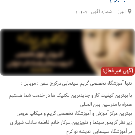
البرز
شماره آگهی :
11107
آگهی غیر فعال!
تنها آموزشگاه تخصصی گریم سینمایی درکرج تلفن : موبايل :
با بهترين کيفيت کار و جديدترين تکنيک ها در خدمت شما هستيم
همراه با مدرسين بين المللی
بهترين مرکز آموزش و آموزشگاه تخصصی گريم و ميکاپ عروس
زير نظر گريمور سينما و تلويزيون,سرکار خانم فاطمه سادات شيرازی
در آموزشگاه سينمايی انديشه نو کرج