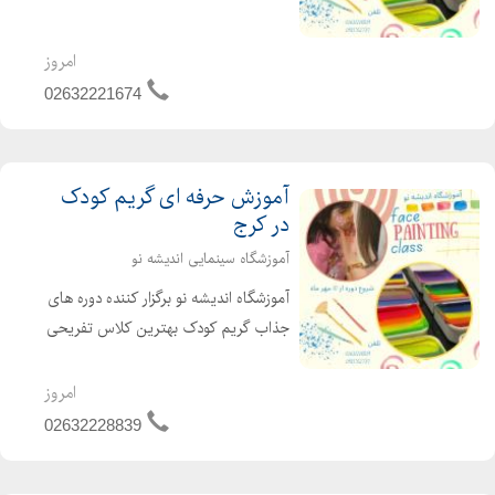
فیس پینتینگ را ارائه میدهد. در این
دورههای آموزشی، شما به صورت عملی و
امروز
جذاب با جدیدترین و ...
02632221674
آموزش حرفه ای گریم کودک
در کرج
آموزشگاه سینمایی اندیشه نو
آموزشگاه اندیشه نو برگزار کننده دوره های
جذاب گریم کودک بهترین کلاس تفریحی
آموزشی برای تابستان آموزش طرح های
کودکانه و فانتزی صورت بیش از 15 مدل
امروز
گریم های هالووینی و اکسپرسیون همراه
02632228839
با پشتیبانی...