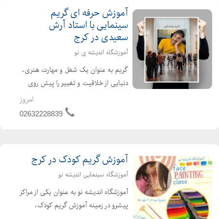
آموزش حرفه ای گریم
آرايش کلاسيک Classic makeup
سینمایی با استاد آرش
آرايش اروپايي يا لايت European makeup
سعیدی در کرج
آرايش شرقي Oriental makeup
آموزشگاه اندیشه ی نو
آرايش عربي Arabic makeup
گریم به عنوان یک شغل و مهارت هنری،
آرايش خليجي Gulf makeup
دنیایی از خلاقیت و تغییر را پیش روی
آرايش هندي Indian makeup
هنرمندان قرار میدهد. این حرفه، با ترکیب
امروز
#sweet #honey #cute #bees #dessert #instagood #yummy #delicious
دانش رنگ، نور، فرم و آناتومی صورت،
02632228839
#honeybee #eyeshadow #makeup #makeupartist #beauty
قادر است چهرهها را دگرگون کرده و
#makeuptutorial #makeuplover #cosmetics #makeupaddict
شخصیتهای جدیدی ...
#eyemakeup #instamakeup #eyes #makeuplooks #makeupoftheday
آموزش گریم کودک در کرج
#makeupideas #eyeshadowpalette
آموزشگاه سینمایی اندیشه نو
آموزشگاه اندیشه نو به عنوان یکی از مراکز
پیشرو در زمینه آموزش گریم کودک،
دورههای متنوع و جالبی تحت عنوان