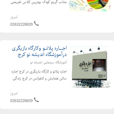
جذاب گریم کودک بهترین کلاس تفریحی
آموزشی برای تابستان آموزش طرح های
کودکانه و فانتزی صورت بیش از 15 مدل
امروز
گریم های هالووینی و اکسپرسیون همراه
02632228839
با پشتیبانی...
اجــاره پلاتـو وکارگاه بازیگری
درآموزشگاه اندیشه نو کرج
آموزشگاه سینمایی اندیشه نو
اجاره پلاتو و کارگاه بازیگری در کرج اجاره
سالن همایش و کنفرانس در کرج زندگی
بدون هنر ، روح و معنایی ندارد پلاتوی
بازیگری به چه جایی گفته میشود؟ برای
امروز
تهیه و تولید یک اثر هنری مثل تئاتر و
02632228839
نما...