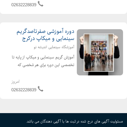
آموزش تخصصی...
02632228839
دوره آموزشی صفرتاصدگریم
سینمایی و میکاپ درکرج
آموزشگاه سینمایی اندیشه نو
آموزش گریم سینمایی و میکاپ از پایه تا
تخصصی این دوره برای هر شخصی که
علاقه مند به کار درزمینه گریم های
سینمایی اسپشیال افکت SFX و یا
امروز
اشخاصی که علاقه مند هستند به یک
02632228839
میکاپ آرتیست حرفه ای تبد...
مسئولیت آگهی های درج شده در ثبت ها با آگهی دهندگان می باشد.