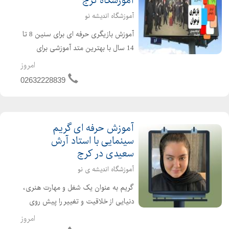
آموزشگاه کرج
آموزشگاه اندیشه نو
آموزش بازیگری حرفه ای برای سنین 8 تا
14 سال با بهترین متد آموزشی برای
نوجوانان آموزش تخصصی بازیگری همراه
امروز
با بهترین و مجرب ترین اساتید سینما
02632228839
آموزش مهارت های بیان و ارتباط سازی
موثر بدن و ح...
آموزش حرفه ای گریم
سینمایی با استاد آرش
سعیدی در کرج
آموزشگاه اندیشه ی نو
گریم به عنوان یک شغل و مهارت هنری،
دنیایی از خلاقیت و تغییر را پیش روی
هنرمندان قرار میدهد. این حرفه، با ترکیب
امروز