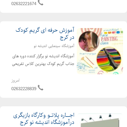
جذاب با جدیدترین و ...
02632221674
آموزش حرفه ای گریم کودک
در کرج
آموزشگاه سینمایی اندیشه نو
آموزشگاه اندیشه نو برگزار کننده دوره های
جذاب گریم کودک بهترین کلاس تفریحی
آموزشی برای تابستان آموزش طرح های
کودکانه و فانتزی صورت بیش از 15 مدل
امروز
گریم های هالووینی و اکسپرسیون همراه
02632228839
با پشتیبانی...
اجــاره پلاتـو وکارگاه بازیگری
درآموزشگاه اندیشه نو کرج