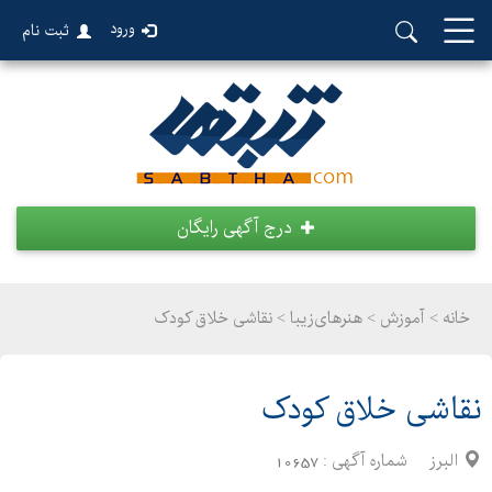
ورود
ثبت نام
درج آگهی رایگان
خانه >
آموزش
>
هنرهای‌زیبا > نقاشی خلاق کودک
نقاشی خلاق کودک
البرز
شماره آگهی :
10657