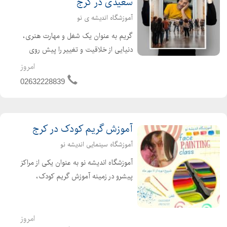
سعیدی در کرج
آموزشگاه اندیشه ی نو
گریم به عنوان یک شغل و مهارت هنری،
دنیایی از خلاقیت و تغییر را پیش روی
هنرمندان قرار میدهد. این حرفه، با ترکیب
امروز
دانش رنگ، نور، فرم و آناتومی صورت،
02632228839
قادر است چهرهها را دگرگون کرده و
شخصیتهای جدیدی ...
آموزش گریم کودک در کرج
آموزشگاه سینمایی اندیشه نو
آموزشگاه اندیشه نو به عنوان یکی از مراکز
پیشرو در زمینه آموزش گریم کودک،
دورههای متنوع و جالبی تحت عنوان
فیس پینتینگ را ارائه میدهد. در این
دورههای آموزشی، شما به صورت عملی و
امروز