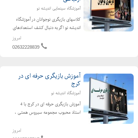
آموزشگاه سینمایی اندیشه نو
کلاسهای بازیگری نوجوانان در آموزشگاه
اندیشه نو اگر به دنبال کشف استعدادهای
پنهان فرزندتان هستید، کلاسهای بازیگری
امروز
نوجوانان در آموزشگاه اندیشه نو فرصتی
02632228839
طلایی برای رشد، خلاقیت و اعتمادبهنفس
آن...
آموزش بازیگری حرفه ای در
کرج
آموزشگاه اندیشه نو
آموزش بازیگری حرفه ای در کرج با 4
استاد محبوب مجموعه سیروس همتی ،
علی برجی ، مسعود آب پرور ، مهدی تارخ
برگزاری دوره های پیشرفته بازیگری همراه
امروز
با کارگاه های ایده تا اجرا ارائه مدارک