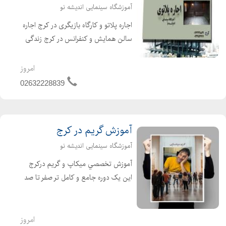
آموزشگاه سینمایی اندیشه نو
اجاره پلاتو و کارگاه بازیگری در کرج اجاره
سالن همایش و کنفرانس در کرج زندگی
بدون هنر ، روح و معنایی ندارد پلاتوی
بازیگری به چه جایی گفته میشود؟ برای
امروز
تهیه و تولید یک اثر هنری مثل تئاتر و
02632228839
نما...
آموزش گریم در کرج
آموزشگاه سینمایی اندیشه نو
آموزش تخصصي ميکاپ و گريم درکرج
این یک دوره جامع و کامل تر صفر تا صد
است که به شما نحوه انجام انواع گریم
های سینمایی و میکاپ (فیلم، تلویزیون،
عکاسی، تئاتر و غیره) را آموزش می دهد.
امروز