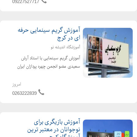
09227527717
معتبر د...
آموزش گریم سینمایی حرفه
ای در کرج
آموزشگاه اندیشه نو
آموزش گریم سینمایی با استاد آرش
سعیدی عضو انجمن چهره پردازان ایران
آموزش گریم متعادل سازی گریم
سینمایی کارگاه بافت ریش و سبیل و
امروز
کارگاه های سلیکون و قالب سازی همراه
0263222839
با ارئه مدارک معتبر زی...
آموزش بازیگری برای
نوجوانان در معتبر ترین