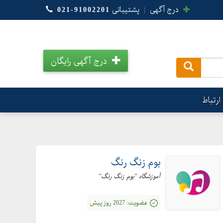
درج آگهی
|
پشتیبانی
021-91002201
درج آگهی رایگان
.
ارتباط
بوم زنگ رنگ
آموزشگاه "بوم زنگ رنگ"
عضویت:
2027 روز پیش