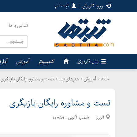
ورود کاربران
|
ثبت نام
تماس با ما
پنل کاربری
کامپیوتر
آموزش
آپار
خانه >
آموزش
>
هنرهای‌زیبا > تست و مشاوره رایگان بازیگری
تست و مشاوره رایگان بازیگری
البرز
شماره آگهی :
10559