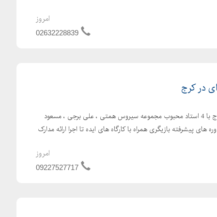
امروز
02632228839
ی در کرج
آموزش بازیگری حرفه ای در کرج با 4 استاد محبوب مجموعه سیروس همتی ، علی برجی ، مسعود
ره های پیشرفته بازیگری همراه با کارگاه های ایده تا اجرا ارائه مدارک
امروز
09227527717