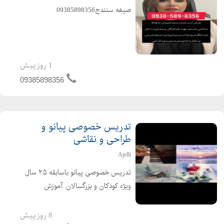
صیغه سنندج09385898356
1 روز پیش
09385898356
تدریس خصوصی پیانو و
طراحی و نقاشی
Ajelli
تدریس خصوصی پیانو باسابقه ۲۵ سال
ویژه کودکان و بزرگسالان. آموزش
آهنگهای ایرانی و کلاسیک تدریس
خصوصی طراحی و نقاشی ویژه کودکان و
8 روز پیش