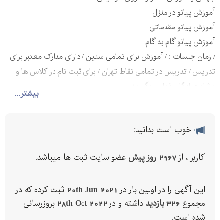
آموزش پیانو در منزل
آموزش پیانو مقدماتی
آموزش پیانو گام به گام
/ زمان جلسات : / آموزش برای تمامی سنین / دارای مدارک معتبر برای
تدریس / تدریس در تمامی نقاط تهران / برای ثبت نام در کلاس ها و
مشاوره رایگان تماس بگیرید
بیشتر...
خوب است بدانید:
کاربر ، از
2967 روز پیش
عضو سایت ثبت ها میباشد.
این آگهی را در اولین بار در
20th Jun 2021
ثبت کرده که در
مجموع
326 بازدید
داشته و در
28th Oct 2022
بروزرسانی
شده است.