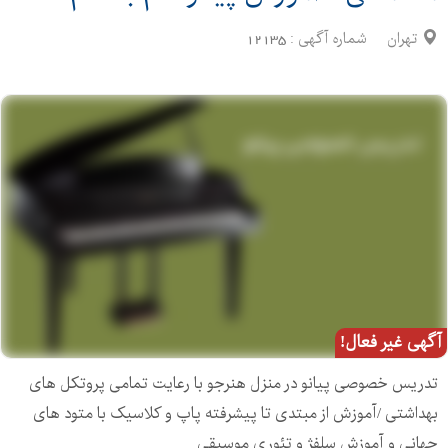
تهران
شماره آگهی :
12135
آگهی غیر فعال!
تدریس خصوصی پیانو در منزل هنرجو با رعایت تمامی پروتکل های
بهداشتی /آموزش از مبتدی تا پیشرفته پاپ و کلاسیک با متود های
جهانی و آموزش سلفژ و تئوری موسیقی