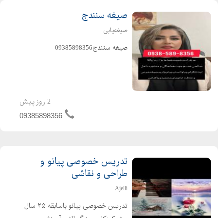
صیغه‌‌ سنندج
صیغه‌یابی
صیغه سنندج09385898356
2 روز پیش
09385898356
تدریس خصوصی پیانو و
طراحی و نقاشی
Ajelli
تدریس خصوصی پیانو باسابقه ۲۵ سال