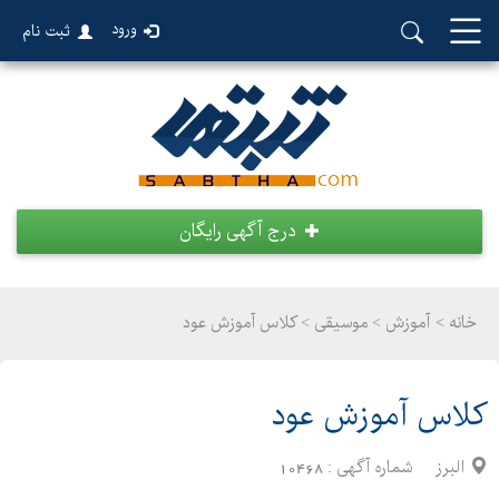
ورود
ثبت نام
درج آگهی رایگان
خانه >
آموزش
>
موسیقی > کلاس آموزش عود
کلاس آموزش عود
البرز
شماره آگهی :
10468