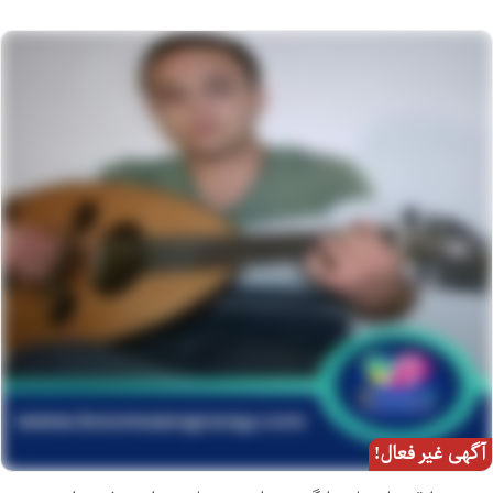
آگهی غیر فعال!