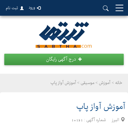
ورود
ثبت نام
درج آگهی رایگان
خانه >
آموزش
>
موسیقی > آموزش آواز پاپ
آموزش آواز پاپ
البرز
شماره آگهی :
10161