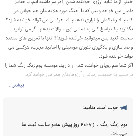
خیلی از ما شاید آرزوی خواننده شدن را در سر داشته ایم. یا حداقل
دلمان می خواهد وقتی که با آهنگ مورد علاقه مان هم خوانی می
کنیم، اطرافیانمان را فراری ندهیم. اما هرکسی می تواند خواننده شود؟
بگذارید یک پاسخ کلی به تمامی این سوالات بدهم. اگر می توانید
صحبت کنید پس میتوانید خواننده شوید!!! تنها با تمرین های متعدد
و صداسازی و یادگیری تئوری موسیقی با اساتید مجرب، هرکسی می
تواند خواننده شود.
اگر شما هم رویای خواننده شدن را دارید، موسسه بوم زنگ رنگ شما را
در مسیر به حقیقت رساندن آرزوهایتان همراهی خواهد کرد.
سبک پاپ، سبکی محبوب به خصوص در میان جوانان به شمار می آید.
بیشتر...
پاپ از کلمه popular به معنای محبوب و عامه پسند است.
موسسه بوم زنگ رنگ، به علاقه مندان آواز این مژده را می دهد که با
خوب است بدانید:
یک جلسه تست صدا و مشاوره رایگان سبک مناسب صدایتان را پیدا
کرده و استعداد خود را در زمینه آواز کشف کنید.
بوم زنگ رنگ ، از
2027 روز پیش
عضو سایت ثبت ها
برای دریافت اطلاعت بیشتر با دفتر موسسه تماس حاصل نمایید. / /
میباشد.