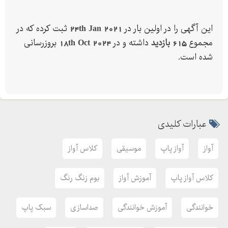
تلفن همراه:
همچنین برای آشنایی بیشتر با تمامی کلاس ها از سایت ما دیدن
این آگهی را در اولین بار در
24th Jan 2021
ثبت کرده که در
فرمایید
مجموع
615 بازدید
داشته و در
18th Oct 2024
بروزرسانی
شده است.
عبارات کلیدی
آواز
آواز پاپ
موسیقی
کلاس آواز
کلاس آواز پاپ
آموزش آواز
بوم زنگ رنگ
خوانندگی
آموزش خوانندگی
صداسازی
سبک پاپ