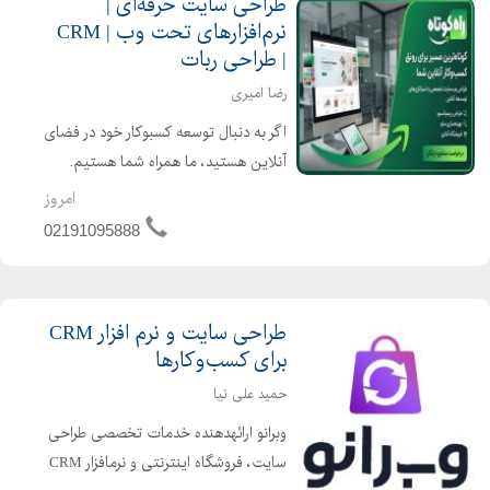
طراحی سایت حرفه‌ای |
نرم‌افزارهای تحت وب | CRM
| طراحی ربات‌
رضا امیری
اگر به دنبال توسعه کسبوکار خود در فضای
آنلاین هستید، ما همراه شما هستیم.
خدمات ما: طراحی انواع وبسایت شرکتی،
امروز
فروشگاهی و اختصاصی طراحی و توسعه
02191095888
نرمافزارهای تحت وب طراحی و
پیادهسازی سیست...
طراحی سایت و نرم افزار CRM
برای کسب‌وکارها
حمید علی نیا
وبرانو ارائهدهنده خدمات تخصصی طراحی
سایت، فروشگاه اینترنتی و نرمافزار CRM