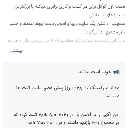
صفحه اول گوگل برای هر کسب و کاری برابری میکنه با بزرگترین
بیلبوردهای تبلیغاتی
همچنین داشتن یک سایت زیبا و اصولی باعث ایجاد اعتماد و جلب
نظر مشتری ها میگردد.
ما در این زمینه به شما مشاره خواهیم داد تا در بهترین زمان و هزینه
سایتی مناسب و بهترین جایگاه رو بدست بیارید و به موفقیت
بیشتر...
بیشتری برسین.
محسنی
خوب است بدانید:
سال سابقه در این زمینه
در این رکود اقتصادی و کرونا
مهراد مارکتینگ ، از
1928 روز پیش
عضو سایت ثبت ها
بهم کمک کنیم
میباشد.
این آگهی را در اولین بار در
28th Apr 2021
ثبت کرده که
در مجموع
231 بازدید
داشته و در
28th May 2021