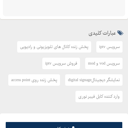
• در آمدزائی (نمایش قیمت رستوران ها، فست فود، فوت کورت، آژانس،
تاکسی، هایپر) اطراف پروژه
• ارسال پیام های خوشامدگویی و اطلاع رسانی از طریق سیستم IPTV
عبارات کلیدی
• اعلام وضعیت ترافیک شهری، آب و هوا و اوقات شرعی
سرویس های IPTV شرکت فاطر قابل ارائه روی کامپیوتر در تمام
سرویس iptv
پخش زنده کانال های تلویزیونی و رادیویی
مجتمع های تجاری، اداری، مسکونی، کارخانجات، بیمارستان ها، کلیه
وزارت خانه ها، موسسات دولتی و خصوصی و ... می باشد.
سرویس vod و mod
فروش سرویس iptv
نمایشگر دیجیتالdigital signage
پخش زنده روی access point
وارد کننده کابل فیبر نوری