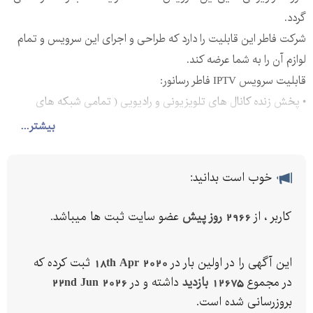
گردد.
شرکت فاطر این قابلیت را دارد که طراحی و اجرای این سرویس و تمام
لوازم آن را به شما عرضه کند.
قابلیت سرویس IPTV فاطر رسانور:
• پخش زنده کانال های تلویزیونی و رادیویی ( تمامی شبکه های
سراسری و استانی)
بیشتر...
• پخش فیلم و موسیقس دلخواه (VOD و MOD)
• پخش زنده روی تبلت و تلفن همراه هوشمند
خوب است بدانید:
• ارائه تبلیغات و اخبار به صورت زیرنویس
• مانیتورینگ دوربین های مداربسته (پارکینگ، لابی، انبار و ...)
کاربر ، از
2966 روز پیش
عضو سایت ثبت ها میباشد.
• قابلیت بکار گیری به عنوان نمایشگر دیجیتال (digital signage)
سرویس های ارزش افزوده روی سرویس IPTV فاطر رسانور:
این آگهی را در اولین بار در
18th Apr 2020
ثبت کرده که
• امکان صدور صورتحساب (billing)
در مجموع
12675 بازدید
داشته و در
22nd Jun 2026
• قابلیت ارائه سرویس دوربین پلاک خوان
بروزرسانی شده است.
• قابلیت نمایش لگو روی صفحه نمایشگر