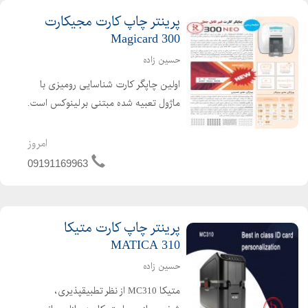
پرینتر چاپ کارت مجیکارت
Magicard 300
حسین زاده
اولین چاپگر کارت شناسایی رومیزی با
ماژول تعبیه شده مبتنی بر لینوکس است.
این امکان ارتباط یکپارچه با زیرساخت
های موجود، چاپ با کیفیت بالا و پردازش
امروز
امن داده های کارت شناسایی را فراهم
09191169963
می کند. NEO 300...
پرینتر چاپ کارت متیکا
MATICA 310
حسین زاده
متیکا MC310 از نظر تطبیقپذیری،