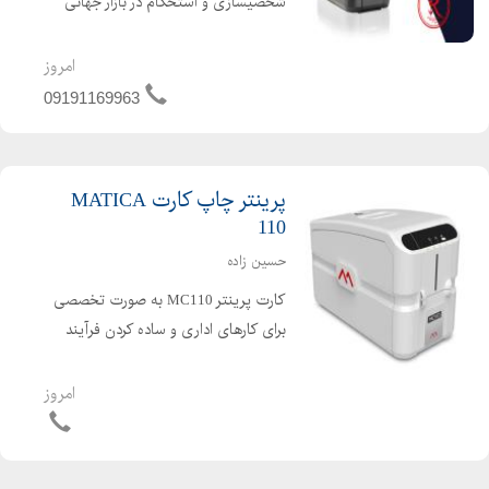
شخصیسازی و استحکام در بازار جهانی
امروز بیرقیب است. این ویژگیها آن را
برای راهکارهایی با تیراژ بالا مانند کنترل
امروز
دسترسی، شناسه دولتی، کارتهای
09191169963
شناسایی و مراقبتهای...
پرینتر چاپ کارت MATICA
110
حسین زاده
کارت پرینتر MC110 به صورت تخصصی
برای کارهای اداری و ساده کردن فرآیند
چاپ کارت طراحی شده است. یک گزینه
عالی به عنوان یک کارت پرینتر ارزان و با
امروز
تکنولوژی مستقیم محسوب میشود. رابط
کاربری ساده و پلاگ...