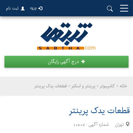
ورود
ثبت نام
درج آگهی رایگان
خانه >
کامپیوتر
>
پرینتر و اسکنر > قطعات یدک پرینتر
قطعات یدک پرینتر
تهران
شماره آگهی :
10607