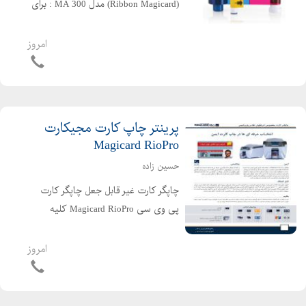
(Ribbon Magicard) مدل MA 300 : برای
چاپ رنگی کارت های پی وی سی غیر
قابل جعل در پرینترهای مجیکارد می
امروز
بایست از جوهر مخصوصی با نام ریبون
استفاده نمود. ریبون نوعی ورقه پل...
پرینتر چاپ کارت مجیکارت
Magicard RioPro
حسین زاده
چاپگر کارت غیر قابل جعل چاپگر کارت
پی وی سی Magicard RioPro کلیه
استانداردهای لازم جهت چاپ کارت با
امنیت بالا و غیر قابل جعل بودن را
امروز
داراست . Magicard RioPro با استفـاده از
ظـرفیت بـالای مخـزن ورو...