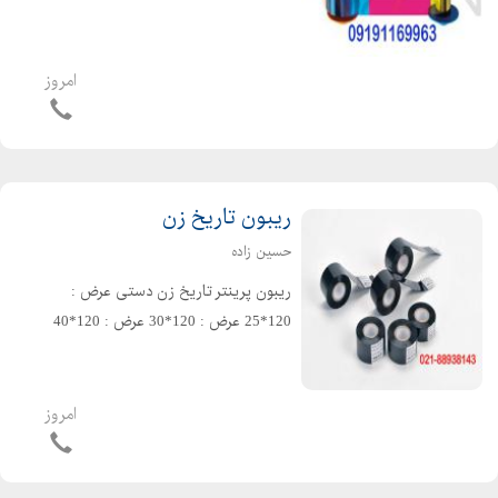
هایتی XID زبرا نیسکا هودو اسمارت
امروز
ریبون تاریخ زن
حسین زاده
ریبون پرینتر تاریخ زن دستی عرض :
120*25 عرض : 120*30 عرض : 120*40
امروز