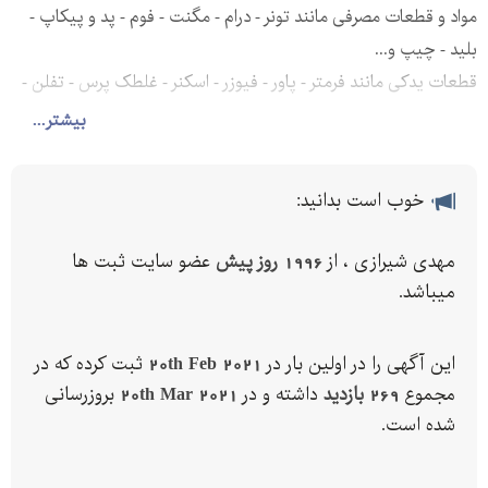
مواد و قطعات مصرفی مانند تونر - درام - مگنت - فوم - پد و پیکاپ -
بلید - چیپ و...
قطعات یدکی مانند فرمتر - پاور - فیوزر - اسکنر - غلطک پرس - تفلن -
بدنه و...
بیشتر...
HP
SAMSUNG
خوب است بدانید:
CANON
BROTHER
مهدی شیرازی ، از
1996 روز پیش
عضو سایت ثبت ها
LEXMARK
میباشد.
این آگهی را در اولین بار در
20th Feb 2021
ثبت کرده که در
مجموع
269 بازدید
داشته و در
20th Mar 2021
بروزرسانی
شده است.