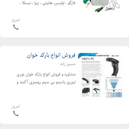
فارگو ، اولیس، هایتی ، زبرا ، نیسکا ،
هودو ، اسمارت ، ) تعمیرات انواع پرینتر
بارکد ( بیکسلون، بیانگ، TSC ، زبرا، سوو،
امروز
و ............................) تعمیرات...
فروش انواع بارکد خوان
حسین زاده
مشاوره و فروش انواع بارکد خوان نوری
لیزری باسیم بی سیم رومیزی آکبند و
کارکرده مناسب کارت ملی ، فروشگاهها ،
سوپر مارکتها ، دفاتر پیشخوان ، قنادیها ،
رستورانها ، و تمامی مشاغلی که نیاز به
امروز
بارک...