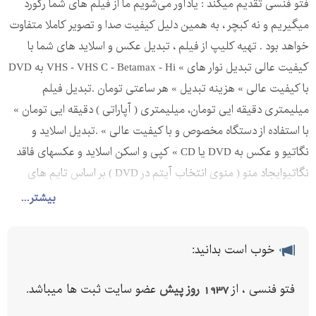
فتو فنسی تقدیم میکند : یادآور می‌شویم ما از فیلم های شما رکورد
میگیریم و نه کبچر ، به همین دلیل کیفیت صدا و تصویر کاملا متفاوت
خواهد بود . تهیه کلیپ از فیلم ، تبدیل عکس و اسلاید های شما با
کیفیت عالی تبدیل نوار های » VHS - VHS C - Betamax - Hi به DVD
با کیفیت عالی » هزینه تبدیل » هر ساعتی تومان .تبدیل فیلم
میلیمتری دقیقه ایی تومان، میلیمتری ( آپاراتی ) دقیقه ایی تومان »
با استفاده از دستگاه مخصوص و با کیفیت عالی » .تبدیل اسلاید و
نگاتیو و عکس به DVD یا CD » کپی و اسکن اسلاید و عکسهای فاقد
نگاتیوایجاد منو ( منوی انتخاب آیتم در DVD ) بر اساس تایم های
مورد نظر شماساخت Slideshow ( آلبوم تصویری موزیکال ) بصورت »
بیشتر...
DVD از عکس ها ، نگاتیو ها و اسلاید های شما( براساس ترتیب و
موزیک منتخب شما )همراه با فایل اسکن عکس ها و اسلاید ها -
خوب است بدانید:
کیفیت بسیار بالاتدوین ( میکس و مونتاژ ) نوارهای قدیمی و حذف
زوائد و افزودن موزیک ( برمبنای ترتیب و تایم های مورد نظر شما )
فتو فنسی ، از
1937 روز پیش
عضو سایت ثبت ها میباشد.
تهیه و ویرایش عکس از انواع فیلم های شما ( تهیه عکس از فیلم DVD