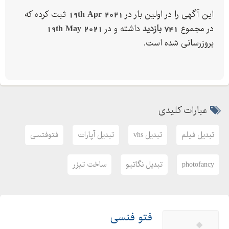
- VHS - و غیره )اسکن ، روتوش و بازسازی و مرمت عکسهای قدیمی و
این آگهی را در اولین بار در
19th Apr 2021
ثبت کرده که
فاقد نگاتیو.
در مجموع
741 بازدید
داشته و در
19th May 2021
شما میتوانید با پست فیلم های شما را برای ما ارسال و پس از اتمام
بروزرسانی شده است.
برای شما پست خواهد شد.
عبارات کلیدی
تبدیل فیلم
تبدیل vhs
تبدیل آپارات
فتوفتسی
photofancy
تبدیل نگاتیو
ساخت تیزر
فتو فنسی