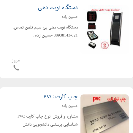
دستگاه نوبت دهی
حسین زاده
دستگاه نوبت دهی بی سیم تلفن تماس:
021-88938143 حسین زاده :
09191169963 t.me/RAYAN_2021 @
Instagram: Rayan___system
امروز
چاپ کارت PVC
حسین زاده
مشاوره و فروش انواع چاپ کارت PVC
شناسایی پرسنلی دانشجویی دانش
آموزی تردد پارکینگ تخفیف افست