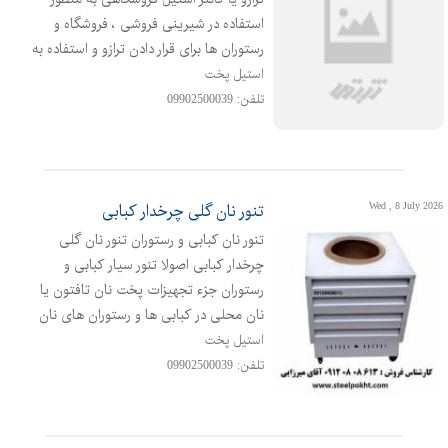
استفاده در شیرینی فروشی ، فروشگاه و
رستوران ها برای قرار دادن ترازو و استفاده به
عنوان میز دخل یا حسابداری می باشد
استیل پخت
بنابراین کانتر ویترینی زیر ترازو به صورت
تلفن: 09902500039
طبقه دار به حالت رویه کانتر کار طراحی می
شود همچنین پیشخوان ویترینی در ابعاد
مختلفی قابل ساخت می ب
Wed , 8 July 2026
تنور نان گلی چرخدار کبابی
تنور نان کبابی و رستوران تنور نان گلی
چرخدار کبابی اصولا تنور سیار کبابی و
رستوران جزء تجهیزات پخت نان تافتون یا
نان محلی در کبابی ها و رستوران های نان
داغ کباب داغ مورد استفاده قرار می گیردتنور
استیل پخت
گلی سیار فروش تنور گلی سیار در کبابی ها
تلفن: 09902500039
برای ارائه نان داغ به مشتری به صورت
حضوری و اینترنتی انجام می شود
همچنین تنور گلی گازی دارای چرخ بود