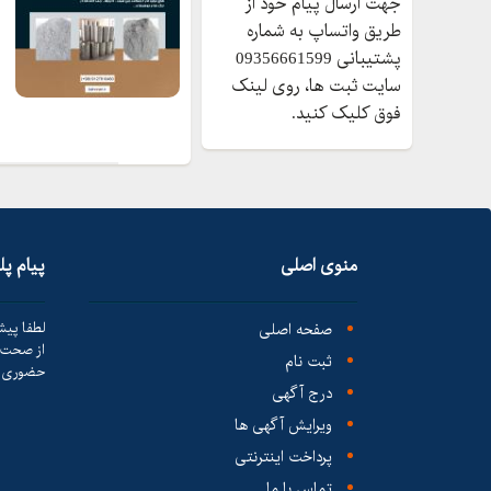
جهت ارسال پیام خود از
طریق واتساپ به شماره
پشتیبانی 09356661599
سایت ثبت ها، روی لینک
فوق کلیک کنید.
منوی اصلی
پیام پ
صفحه اصلی
لطفا پیش
از صحت ک
ثبت نام
حضوری ا
درج آگهی
ویرایش آگهی ها
پرداخت اینترنتی
تماس با ما