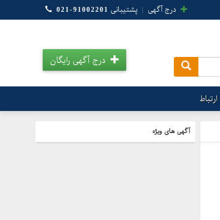
درج آگهی
|
پشتیبانی
021-91002201
درج آگهی رایگان
.
ارتباط
آگهی های ویژه