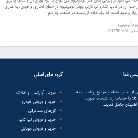
جدا می شود از ویژگی های فلز آلومینیوم می توان به نرم بودن آن و شکل پذیری
راحت آن در قالب اشاره کردکاربرد پودر آلومینیوم در سطح تجاری و فردی، به قدری
زیاد و مهم است که یک ماده ارزشمند در صنعت به شم
پودرآلومینیوم
تلفن: 09127910460
لیس فتا
گروه های اصلی
 از انجام معامله و هر نوع پرداخت وجه،
فروش آپارتمان و املاک
الا یا خدمات ارائه شده، به صورت
خرید و فروش خودرو
طمینان حاصل نمایید.
تورهای مسافرتی
خرید و فروش لپ تاپ
خرید و فروش موبایل