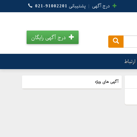
درج آگهی
|
پشتیبانی
021-91002201
درج آگهی رایگان
.
ارتباط
آگهی های ویژه