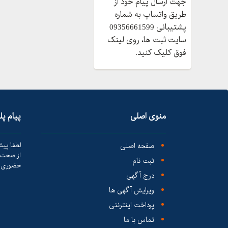
جهت ارسال پیام خود از
طریق واتساپ به شماره
پشتیبانی 09356661599
سایت ثبت ها، روی لینک
فوق کلیک کنید.
منوی اصلی
پیام پ
صفحه اصلی
لطفا پیش
از صحت ک
ثبت نام
حضوری ا
درج آگهی
ویرایش آگهی ها
پرداخت اینترنتی
تماس با ما