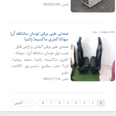
نگیر ضخامت 08- بدنه تولید شده از ورق
تلفن: 09103052399
استیل 430 بگیر ضخامت 06 عایق
تزریقدارای شناور آب جهت جلوگیری از
سرریز شدن آب مخزندارای 4 عدد شیر آب
09109
Sun , 2 August 2026
صندلی طبی برقی توسان سانتافه آزرا
سوناتا کمری ماکسیما زانتیا
صندلی طبی برقی آلمانی و ژاپنی قابل
نصب برای توسان سانتافه آزرا ، سوناتا ،
کمری ، ماکسیما ، زانتیا ، سمند ، پرشیا ،
ال۹۰ ، تندر ، ساندرو ، استپ وی ، گالانت ،
لنسر ، گلف ، سراتو ، اپیروس ، جک ، لیفان
نظری
، چری ، ام وی ام ، اچ سی کراس ، تیگو ،
تلفن: 09925577136
مزدا ، کاپرا ، mvm فوتون ، کلوت ، سرانزا ،
هایلوکس ، لندکروز ، هایلوکس ، پیکاپ ،
سرانزا ، t
1
2
3
4
5
6
7
8
…
>
آخرین