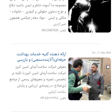
مجموعه ما آسوده خاطر و ایمن باشید دفاع
و طرح دعاوی حقوقی و کیفری – خانواده –
ملکی و ثبتی – مواد مخدر جرائمی همچون
: زنا – ربا – قتل – سرقت – کلاهبرداری و
امیر اژدری
… الزام به تنظیم سند رسمی – خلع ید –
تلفن: 09125607828
دعاوی مربوط به چک و سفته – جعل و
استفاده از سند مجعول – فروش مال غیر
ابطال معامله و سند – اثبات مالکیت
Fri , 17 July 2026
ارائه دهنده کلیه خدمات بهداشت
حرفه‌ای(آلاینده‌سنجی) و بازرسی
معرفی شرکت سلامت‌آزمای امین البرز
شرکت سلامت‌آزمای امین البرز با تکیه بر
تخصص، تجربه و مجوزهای رسمی از مراجع
ذی‌صلاح، در زمینه‌ی ارزیابی و پایش
آلاینده‌ها و بازرسی فنی تجهیزات ایمنی
سلامت آزمایی
فعالیت می‌نماید مجوزها و تأییدیه‌ها: 1
تلفن: ۰۹۳۵۵۲۰۲۹۲۵
دارای مجوز آلاینده‌سنجی سطح ۲ تخصصی
از وزارت بهداشت، درمان و آموزش پزشکی