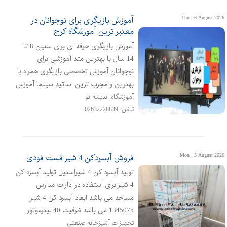
دوره به پروژهای کاری معرفی میشوند بر
Thu , 6 August 2026
آموزش بازیگری برای نوجوانان در
معتبر ترین آموزشگاه کرج
آموزش بازیگری حرفه ای برای سنین 8 تا
14 سال با بهترین متد آموزشی برای
نوجوانان آموزش تخصصی بازیگری همراه با
بهترین و مجرب ترین اساتید سینما آموزش
مهارت های بیان و ارتباط سازی موثر بدن و
آموزشگاه اندیشه نو
حرکت بازیگر کار گروهی و خلاقیت در
تلفن: 02632228839
بازیگری بداهه پردازی بازیگری جلوی
دوربین و کارگاه های اجرای عموم تئاتر در
کرج به همراه ورکشاپ های انتقال تجربه
Mon , 3 August 2026
فروش آبسردکن 4 شیر فست فودی
تولید آبسرد کن 4 شیراستیل تولید آبسرد کن
4 شیر برای استفاده در ادارات مدارس
مساجد می باشد ابعاد آبسرد کن 4 شیر
1345075 می باشد ظرفیت 40 لیترموتور
امبراکو برزیلدارای مخزن استیل از ورق 304
تجهیزات آشپزخانه صنعتی