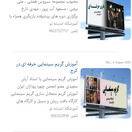
محبوب مجموعه سیروس همتی ، علی
برجی ، مسعود آب پرور ، مهدی تارخ
برگزاری دوره های پیشرفته بازیگری همراه با
کارگاه های ایده تا اجرا ارائه مدارک معتبر در
آموزشگاه اندیشه نو
پایان دوره برای هنرجویان شروع دوره از اول
تلفن: 09227527717
آذر ماه برای دریافت مشاوره رایگان با شماره
های آموزشگاه تماس حاصل فرمایید
Thu , 6 August 2026
آموزش گریم سینمایی حرفه ای در
کرج
آموزش گریم سینمایی با استاد آرش
سعیدی عضو انجمن چهره پردازان ایران
آموزش گریم متعادل سازی گریم سینمایی
کارگاه بافت ریش و سبیل و کارگاه های
سلیکون و قالب سازی همراه با ارئه مدارک
آموزشگاه اندیشه نو
معتبر زیر نظر وزارت ارشاد در پایان دوره 20
تلفن: 0263222839
سال سابقه ی کاری ما دلیل اعتماد شما
اینجا در اندیشه نو هنرجویان پس از اتمام