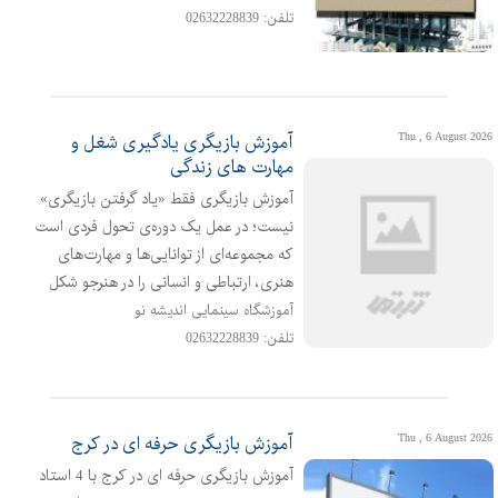
تازه، باورپذیر و هماهنگ با داستان تبدیل
تلفن: 02632228839
شود این هنر، با ترکیب دانش آناتومی،
رنگ‌شناسی، نور، روان‌شناسی شخصیت و
تکنیک‌های اجرایی، نقش مهمی در روایت
بصری ایفا می‌کند و می‌تواند
Thu , 6 August 2026
آموزش بازیگری یادگیری شغل و
مهارت های زندگی
آموزش بازیگری فقط «یاد گرفتن بازیگری»
نیست؛ در عمل یک دوره‌ی تحول فردی است
که مجموعه‌ای از توانایی‌ها و مهارت‌های
هنری، ارتباطی و انسانی را در هنرجو شکل
می‌دهد با توجه به علاقه‌تان به رویکرد
آموزشگاه سینمایی اندیشه نو
کاربردی و مهارتی، فهرست زیر دقیقاً توضیح
تلفن: 02632228839
می‌دهد که بازیگری چه مهارت‌هایی را در
فرد به‌وجود می‌آورد یا تقویت می‌کند:
توانایی‌ها و مهارت‌هایی که آموزش بازیگر
Thu , 6 August 2026
آموزش بازیگری حرفه ای در کرج
آموزش بازیگری حرفه ای در کرج با 4 استاد