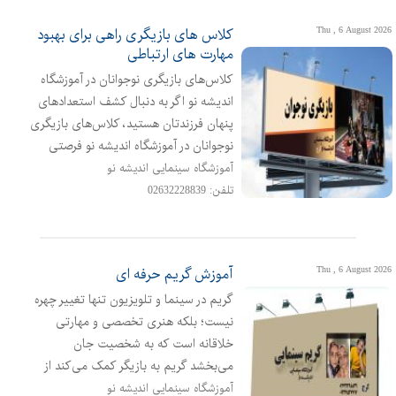
جهت ارائه خدمات تخصصی ارزیابی و
Thu , 6 August 2026
کلاس های بازیگری راهی برای بهبود
پایش آلاینده‌
مهارت های ارتباطی
کلاس‌های بازیگری نوجوانان در آموزشگاه
اندیشه نو اگر به دنبال کشف استعدادهای
پنهان فرزندتان هستید، کلاس‌های بازیگری
نوجوانان در آموزشگاه اندیشه نو فرصتی
طلایی برای رشد، خلاقیت و اعتمادبه‌نفس
آموزشگاه سینمایی اندیشه نو
آن‌هاست با سال‌ها سابقه درخشان در
تلفن: 02632228839
آموزش هنرهای نمایشی، آموزشگاه اندیشه
نو با بهره‌گیری از اساتید مجرب و فضای
آموزشی حرفه‌ای، بستری امن و پویا برای یا
Thu , 6 August 2026
آموزش گریم حرفه ای
گریم در سینما و تلویزیون تنها تغییر چهره
نیست؛ بلکه هنری تخصصی و مهارتی
خلاقانه است که به شخصیت جان
می‌بخشد گریم به بازیگر کمک می‌کند از
ظاهر شخصی خود فراتر برود و به وجودی
آموزشگاه سینمایی اندیشه نو