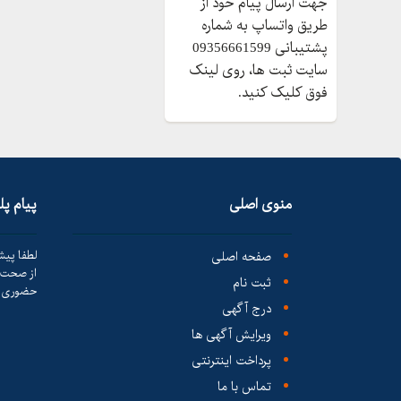
جهت ارسال پیام خود از
طریق واتساپ به شماره
پشتیبانی 09356661599
سایت ثبت ها، روی لینک
فوق کلیک کنید.
منوی اصلی
پیام پ
صفحه اصلی
لطفا پیش
از صحت ک
ثبت نام
حضوری ا
درج آگهی
ویرایش آگهی ها
پرداخت اینترنتی
تماس با ما