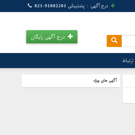
درج آگهی
|
پشتیبانی
021-91002201
درج آگهی رایگان
.
ارتباط
آگهی های ویژه