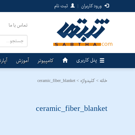
ورود کاربران
|
ثبت نام
تماس با ما
پنل کاربری
کامپیوتر
آموزش
آپار
خانه >
کلیدواژه > ceramic_fiber_blanket
ceramic_fiber_blanket