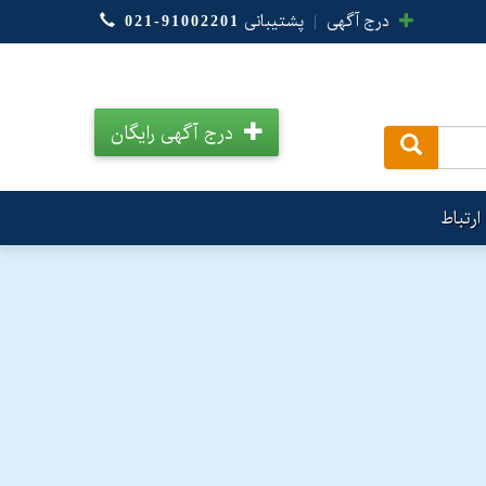
درج آگهی
|
پشتیبانی
021-91002201
درج آگهی رایگان
.
ارتباط