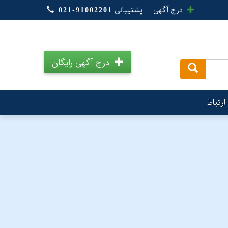
درج آگهی
|
پشتیبانی
021-91002201
درج آگهی رایگان
.
ارتباط