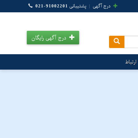
درج آگهی
|
پشتیبانی
021-91002201
درج آگهی رایگان
.
ارتباط