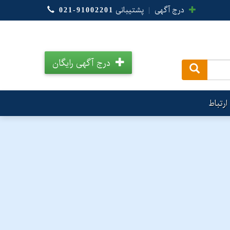
درج آگهی
|
پشتیبانی
021-91002201
درج آگهی رایگان
.
ارتباط