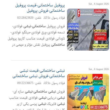
Sat , 8 August 2026
پروفیل ساختمانی-قیمت پروفیل
ساختمانی-فروش پروفیل
فولاد رسول دلاکان
تلفن: 02128423820
فروش پروفیل
ساختمانی
-
نبشی
فولادی-
تسمه فولادی-ورق فولادی-میلگرد فولادی-
ناودانی فولادی قیمت مناسب کاربرد پروفیل
ساختمانی
پروفیل نقش مؤثر و مهمی در
زمینه ساخت و سازها دارد و کاربردهای
بسیاری را می‌توان برای پروفیل در حوزه
ساختمان‌سازی در نظر گرفت از جمله
کاربردهای رایج آن می‌توان به تولید درب و
Sat , 8 August 2026
نبشی ساختمانی-قیمت نبشی
پنجره، چهارچوب، نرده فلزی و اشاره کرد
ساختمانی-فروش نبشی ساختمانی
موارد زیر نیز اشاره به کاربردهای پروفیل در
فولاد رسول دلاکان
تلفن: 09122136675
حوزه
ساختمانی
سازی دارد ساخت درب و
فروش
نبشی
ساختمانی
-
نبشی
سازه ای-
پنجره آلومینیومی ساخت چهارچوب درب و
نبشی
دریایی-
نبشی
فولادی قیمت مناسب
پنجره ساخت و تولید نرده‌های فلزی ساخت
نبشی
فابریک-
نبشی
پرسی یکی از پر
ستون و اسکلت فلزی ساختمان‌ها پوشش