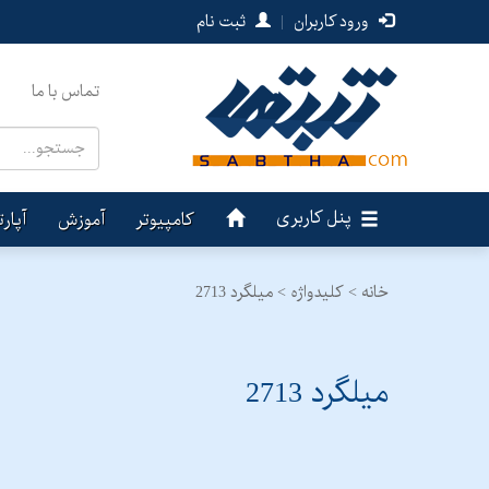
ورود کاربران
|
ثبت نام
تماس با ما
پنل کاربری
کامپیوتر
آموزش
آپار
خانه >
کلیدواژه > میلگرد 2713
میلگرد 2713