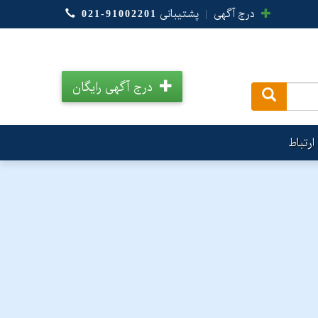
درج آگهی
|
پشتیبانی
021-91002201
درج آگهی رایگان
.
ارتباط