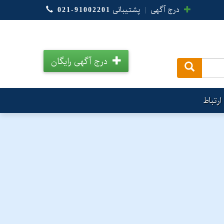
درج آگهی
|
پشتیبانی
021-91002201
درج آگهی رایگان
.
ارتباط