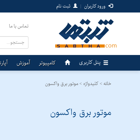
ورود کاربران
|
ثبت نام
تماس با ما
پنل کاربری
کامپیوتر
آموزش
آپار
خانه >
کلیدواژه > موتور برق واکسون
موتور برق واکسون