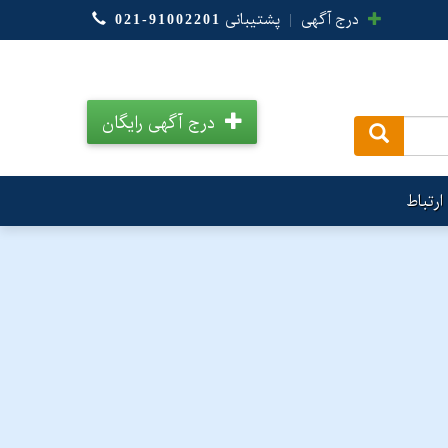
درج آگهی
|
پشتیبانی
021-91002201
درج آگهی رایگان
.
ارتباط