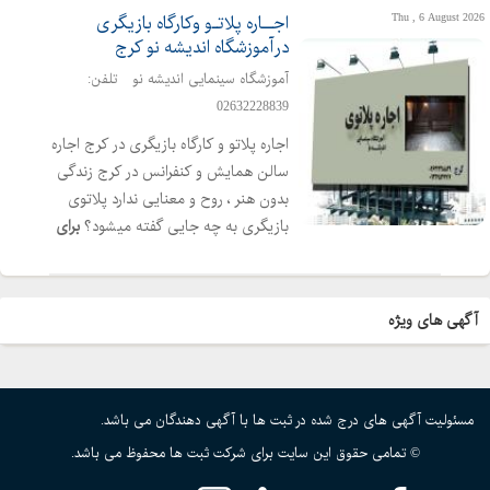
Thu , 6 August 2026
اجــاره پلاتـو وکارگاه بازیگری
درآموزشگاه اندیشه نو کرج
آموزشگاه سینمایی اندیشه نو
تلفن:
02632228839
اجاره پلاتو و کارگاه بازیگری در کرج اجاره
سالن همایش و کنفرانس در کرج زندگی
بدون هنر ، روح و معنایی ندارد پلاتوی
بازیگری به چه جایی گفته میشود؟
برای
تهیه و تولید یک اثر هنری مثل تئاتر و
نمایش نیاز به فضایی میباشد که دارای
محیطی
مناسب
برای
کار
بازیگران
باشد
آگهی های ویژه
پلاتو در واقع به فضایی گفته میشود که
هنرمندان میتوانند در آن به تمرین بپردازند
اگر به دنبال فضایی
مناسب
برای
تمرین
رویداد های هنری خود میگردید ما پلاتوی
مسئولیت آگهی های درج شده در ثبت ها با آگهی دهندگان می باشد.
بازیگری آموزشگاه سینمایی اندیشه نو کرج
© تمامی حقوق این سایت برای شرکت ثبت ها محفوظ می باشد.
را به شما پیشنهاد میکنیم: امکانات : ابعاد :