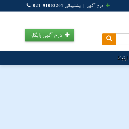
درج آگهی
|
پشتیبانی
021-91002201
درج آگهی رایگان
.
ارتباط