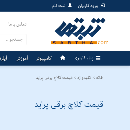
ورود کاربران
|
ثبت نام
تماس با ما
پنل کاربری
کامپیوتر
آموزش
آپار
خانه >
کلیدواژه > قیمت کلاچ برقی پراید
قیمت کلاچ برقی پراید