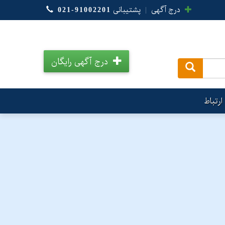
درج آگهی
|
پشتیبانی
021-91002201
درج آگهی رایگان
.
ارتباط