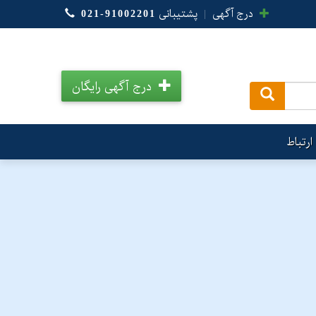
درج آگهی
|
پشتیبانی
021-91002201
درج آگهی رایگان
.
ارتباط