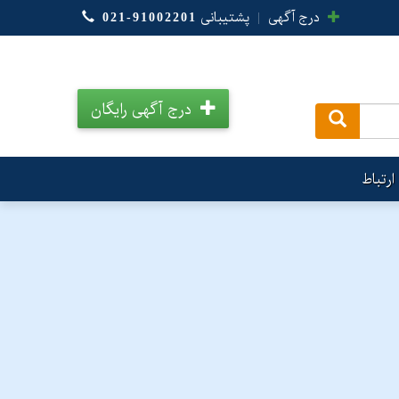
درج آگهی
|
پشتیبانی
021-91002201
درج آگهی رایگان
.
ارتباط