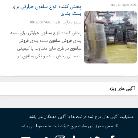
Thu , 6 August 2026
پخش کننده انواع سلفون حرارتی برای
بسته بندی
سلفون پارس
تلفن: 09128367492
پخش کننده
انواع
سلفون
حرارتی
برای بسته
بندی
فروش
سلفون
بسته بندی
فروش
سلفون
در طرح های متفاوت با کیفیتی
تضمینی پخش عمده و تکی
سلفون
در
سراسر کشور
فروش
با کیفیت و قیمت عالی
برای کسب اطلاعات بیشتر با شماره تلفن
مندرج در اگهی تماس حاصل فرمایید
09128367492 09373152516
آگهی های ویژه
مسئولیت آگهی های درج شده در ثبت ها با آگهی دهندگان می باشد.
© تمامی حقوق این سایت برای شرکت ثبت ها محفوظ می باشد.