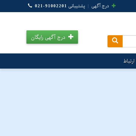
درج آگهی
|
پشتیبانی
021-91002201
درج آگهی رایگان
.
ارتباط