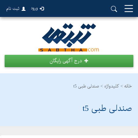
ورود
ثبت نام
درج آگهی رایگان
خانه >
کلیدواژه > صندلی طبی t5
صندلی طبی t5