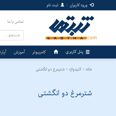
ورود کاربران
|
ثبت نام
تماس با ما
پنل کاربری
کامپیوتر
آموزش
آپار
خانه >
کلیدواژه > شترمرغ دو انگشتی
شترمرغ دو انگشتی