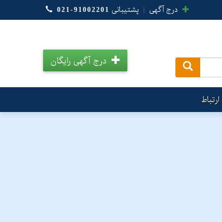
درج آگهی
|
پشتیبانی
021-91002201
درج آگهی رایگان
.
ارتباط