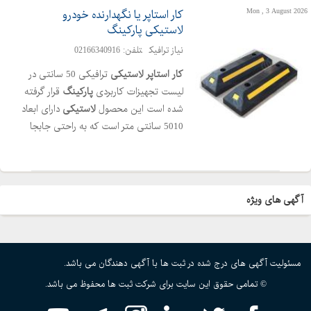
Mon , 3 August 2026
کار استاپر یا نگهدارنده خودرو
لاستیکی پارکینگ
نیاز ترافیک
تلفن: 02166340916
کار
استاپر
لاستیکی
ترافیکی 50 سانتی در
لیست تجهیزات کاربردی
پارکینگ
قرار گرفته
شده است این محصول
لاستیکی
دارای ابعاد
5010 سانتی متر است که به راحتی جابجا
می شود
کار
استاپر
50 سانتی به شکل
مستطیل طراحی شده است و حاوی شبرنگ
ترافیکی است که کارایی آن را افزایش می
دهد ارتفاع مطلوب این محصول سبب شده
آگهی های ویژه
از عبور وسایل نقلیه پیشگیری کند همچنین
ساختار
کار
استاپر
به گونه ای است که در
صورت برخورد با اتومبیل آسیب نمی بیند
مسئولیت آگهی های درج شده در ثبت ها با آگهی دهندگان می باشد.
این محصول از لاستیک مرغوب و منعطف
تهیه می شود به همین دلیل عمر مفید قابل
© تمامی حقوق این سایت برای شرکت ثبت ها محفوظ می باشد.
توجهی در مقایسه با انواع بتنی و پلاستیکی