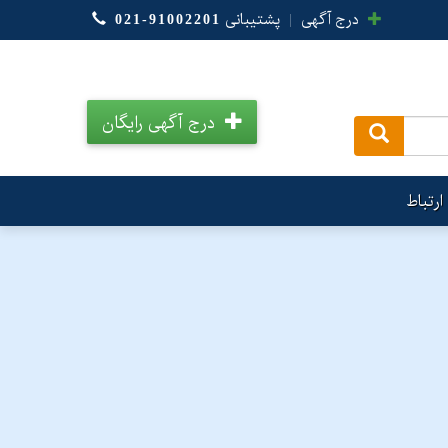
درج آگهی
|
پشتیبانی
021-91002201
درج آگهی رایگان
.
ارتباط