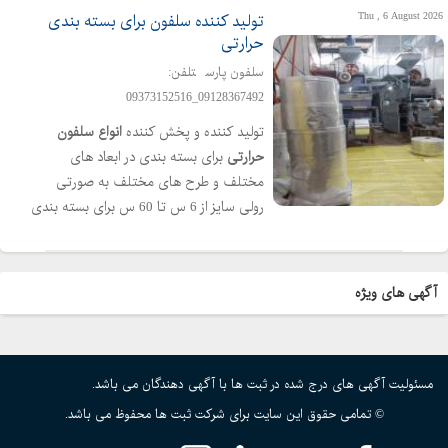
Thu , 6 August 2026
تولید کننده سلفون برای بسته بندی
حرارتی
سلفون پارس
تلفن:
09128367492_09373152516
تولید کننده و پخش کننده
انواع
سلفون
حرارتی
برای بسته بندی در ابعاد های
مختلف و طرح های مختلف به صورتی
رولی سایز از 6 س تا 60 س برای بسته بندی
ظروف بهداشتی و برای کسب اطلاعات
بیشتر با شماره تلفن مندرج در اگهی تماس
حاصل فرمایید 09128367492
آگهی های ویژه
09373152516
مسئولیت آگهی های درج شده در ثبت ها با آگهی دهندگان می باشد.
© تمامی حقوق این سایت برای شرکت ثبت ها محفوظ می باشد.