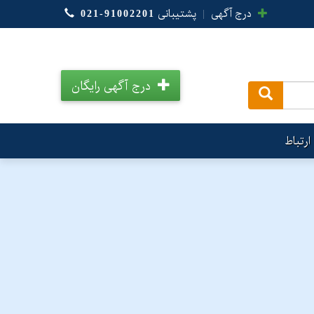
درج آگهی
|
پشتیبانی
021-91002201
درج آگهی رایگان
.
ارتباط