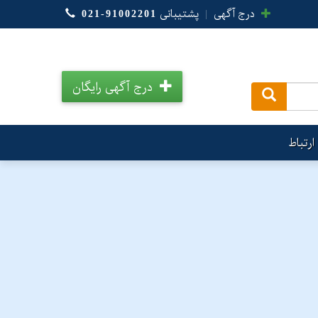
درج آگهی
|
پشتیبانی
021-91002201
درج آگهی رایگان
.
ارتباط