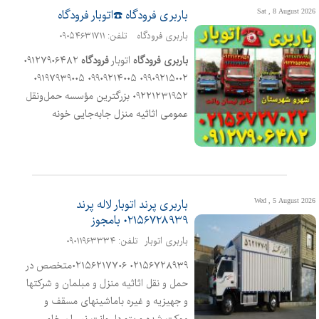
Sat , 8 August 2026
باربری فرودگاه ☎️اتوبار فرودگاه
باربری فرودگاه
تلفن: ۰۹۰۵۴۶۳۱۷۱۱
باربری
فرودگاه
اتوبار
فرودگاه
۰۹۱۲۷۹۰۶۴۸۲
۰۹۹۰۹۲۱۵۰۰۲ ۰۹۹۰۹۲۱۴۰۰۵ ۰۹۱۹۷۹۳۹۰۰۵
۰۹۲۲۱۲۳۱۹۵۲ بزرگترین مؤسسه حمل‌ونقل
عمومی اثاثیه منزل جابه‌جایی خونه
وجهیزیه عروس ومبلمان واداری وتجاری
شرکتها وارگانهای دولتی سرویس دهی به
تمام نقاط کشور وباکارگر آذری زبان خوش
اخلاق باماشین مسقف پتودار خاور نیسان
وانت کامیون ایسوزو هیونداکامیونت
Wed , 5 August 2026
باربری پرند اتوبار لاله پرند
۰۲۱۵۶۷۲۸۹۳۹ بامجوز
شهروشهرستان شبانه روز بابیمه بارنامه
بامدیریت مرادی
باربری اتوبار
تلفن: ۰۹۰۱۱۹۶۳۳۳۴
۰۲۱۵۶۷۲۸۹۳۹ ۰۲۱۵۶۲۱۷۷۰۶متخصص در
حمل و نقل اثاثیه منزل و مبلمان و شرکتها
و جهیزیه و غیره باماشینهای مسقف و