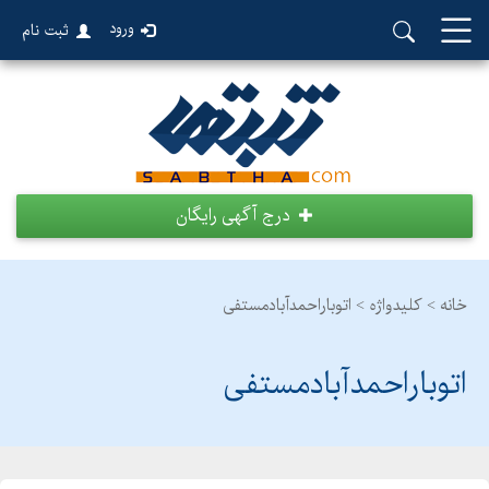
ورود
ثبت نام
درج آگهی رایگان
خانه >
کلیدواژه > اتوباراحمدآبادمستفی
اتوباراحمدآبادمستفی