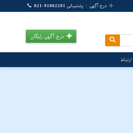
درج آگهی
|
پشتیبانی
021-91002201
درج آگهی رایگان
.
ارتباط