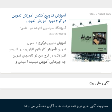
Thu , 6 August 2026
آموزش تدوین|کلاس آموزش تدوین
در کرج|دوره آموزش تدوین
آموزشگاه سینمایی اندیشه نو
تلفن:
02632228839
آموزش
تدوین
درکرج
+ اصول
تدوین+
آموزش
کار بانرم افزارپریمیر، ادیوس،
افترافکت در کرج من تو کلاسهای تدوین
چه چیزهایی
آموزش
میبینم؟ مبانی
و
تاریخچه تدوین آشنایی با محیط
نرم
افزاری
پریمیر ابزارها ، منوها ، گزینه های مختلف
وارد کردن فیلم ، ویدئو،عکی ، موسیقی در
آگهی های ویژه
پریمیربه تایم لاین تنظیمات سرعت
استفاده از کی فریم ویدیو افکت ترانزیشن
افکت صوتی شخصی سازی تدوین چند
دوربینه ‎ اصلاح رنگ
و
نور ‎ خروجی گرفتن از
مسئولیت آگهی های درج شده در ثبت ها با آگهی دهندگان می باشد.
فایل ها در پایان این دوره هنرجو می‌تواند به